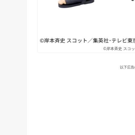
©岸本斉史 スコ
以下広告