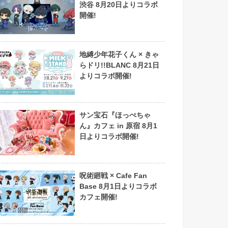
渋谷 8月20日よりコラボ
開催!
地縛少年花子くん × きゃ
らドリ!!BLANC 8月21日
よりコラボ開催!
サン宝石『ほっぺちゃ
ん』カフェ in 原宿 8月1
日よりコラボ開催!
呪術廻戦 × Cafe Fan
Base 8月1日よりコラボ
カフェ開催!