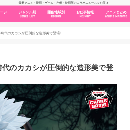
最新アニメ・漫画・ゲーム・声優・映画等のコラボニュースをお届け！
ページ
ジャンル別
開催地域別
お仕事情報
アニメまとめ
GENRE LIST
REGION
RECRUIT
ANIME MATOME
コラボカフェ
常設店舗
ポップアップストア
原画展・展示会
くじ / プライズ / ガチャ
店舗系コラボ
テーマパーク・遊園地
アニメ・漫画の期間限定イベント
グッズ
ファッション
コミック・ムック本
新作アニメ情報
ニュース
池袋
秋葉原
新宿
大阪
福岡
名古屋
カプコン
NSグループ
BENELIC
アニメイト
トランジットホールディングス
モトヤフーズ
TOWER RECORDS
タブリエ・マーケティング
GENDA GiGO Entertainment
り暗部時代のカカシが圧倒的な造形美で登場!
暗部時代のカカシが圧倒的な造形美で登