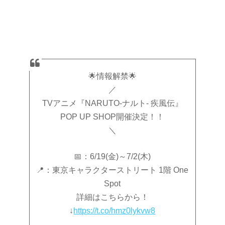
🌟情報解禁🌟
／
TVアニメ『NARUTO-ナルト- 疾風伝』
POP UP SHOP開催決定！！
＼
📅：6/19(金)～7/2(木)
📍：東京キャラクターストリート 1階 One
Spot
詳細はこちらから！
↓
https://t.co/hmz0lykvw8