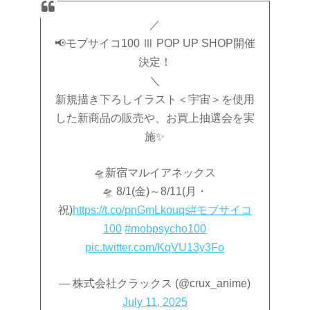
／
📢モブサイコ100 Ⅲ POP UP SHOP開催
決定！
＼
新規描き下ろしイラスト＜宇宙＞を使用
した新商品の販売や、お買上抽選会を実
施✨
🛸新宿マルイアネックス
🛸 8/1(金)～8/11(月・
祝)
https://t.co/pnGmLkouqs
#モブサイコ
100
#mobpsycho100
pic.twitter.com/KqVU13y3Fo
— 株式会社クラックス (@crux_anime)
July 11, 2025