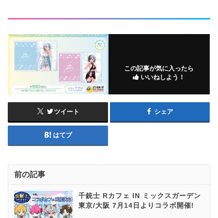
この記事が気に入ったら
いいねしよう！
ツイート
シェア
はてブ
前の記事
千銃士 Rカフェ IN ミックスガーデン
東京/大阪 7月14日よりコラボ開催!