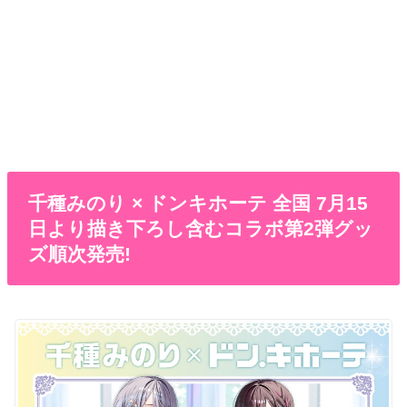
千種みのり × ドンキホーテ 全国 7月15
日より描き下ろし含むコラボ第2弾グッ
ズ順次発売!