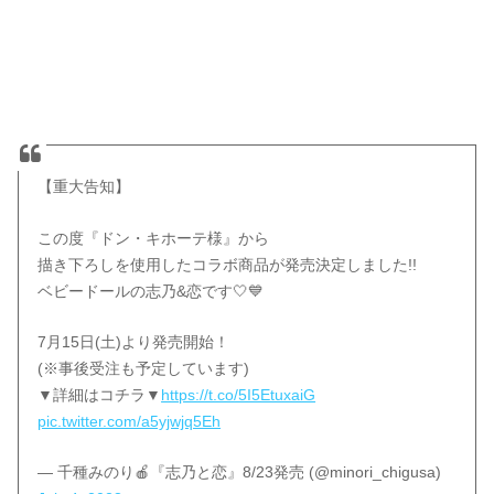
【重大告知】
この度『ドン・キホーテ様』から
描き下ろしを使用したコラボ商品が発売決定しました!!
ベビードールの志乃&恋です🤍💙
7月15日(土)より発売開始！
(※事後受注も予定しています)
▼詳細はコチラ▼
https://t.co/5I5EtuxaiG
pic.twitter.com/a5yjwjq5Eh
— 千種みのり🍎『志乃と恋』8/23発売 (@minori_chigusa)