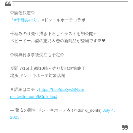
🤍開催決定🤍
「
#千種みのり
」×ドン・キホーテコラボ
千種みのり先生描き下ろしイラストを初公開✨
ベビードール姿の志乃＆恋の新商品が登場です💙🖤
🌼特典付き事後受注も予定🌼
期間:7/15(土)朝10時～売り切れ次第終了
場所:ドン・キホーテ対象店舗
🔽詳細はコチラ
https://t.co/dsZywSNizm
pic.twitter.com/kCpikIIsgJ
— 驚安の殿堂 ドン・キホーテ🐧 (@donki_donki)
July 4,
2023