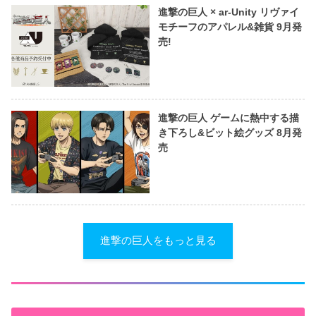
進撃の巨人 × ar-Unity リヴァイ
モチーフのアパレル&雑貨 9月発
売!
進撃の巨人 ゲームに熱中する描
き下ろし&ビット絵グッズ 8月発
売
進撃の巨人をもっと見る