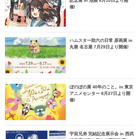
記念展 in 池袋 8月10日より開
催!
ハムスター助六の日常 原画展 in
丸善 名古屋 7月29日より開催!
ぼのぼの展 40年のこと。in 東京
アニメセンター 8月27日より開
催!
宇宙兄弟 完結記念展示会 in 西武