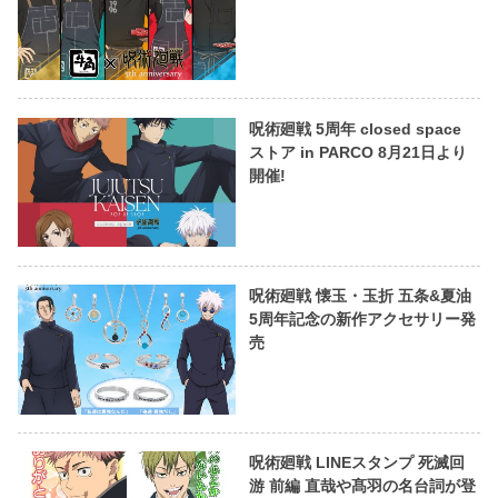
呪術廻戦 5周年 closed space
ストア in PARCO 8月21日より
開催!
呪術廻戦 懐玉・玉折 五条&夏油
5周年記念の新作アクセサリー発
売
呪術廻戦 LINEスタンプ 死滅回
游 前編 直哉や髙羽の名台詞が登