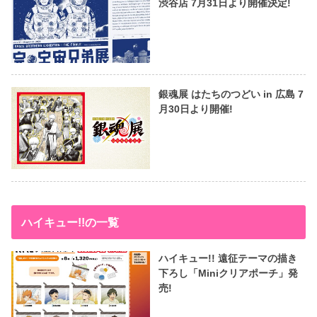
渋谷店 7月31日より開催決定!
銀魂展 はたちのつどい in 広島 7
月30日より開催!
ハイキュー!!の一覧
ハイキュー!! 遠征テーマの描き
下ろし「Miniクリアポーチ」発
売!