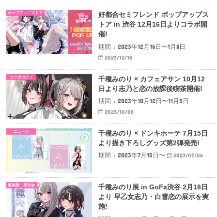
ポップアップストア
好都合セミフレンド ポップアップス
トア in 渋谷 12月16日よりコラボ開
催!
期間 : 2023年12月16日〜1月8日
2023/12/10
コラボカフェ
千種みのり × カフェアサン 10月12
日より志乃と恋の放課後喫茶開催!
期間 : 2023年10月12日〜11月5日
2023/10/08
ニュース
千種みのり × ドンキホーテ 7月15日
より描き下ろしグッズ第2弾発売!
期間 : 2023年7月15日〜
2023/07/06
原画展・展示会
千種みのり展 in GoFa渋谷 2月18日
より 早乙女志乃・白雪恋の展示を実
施!