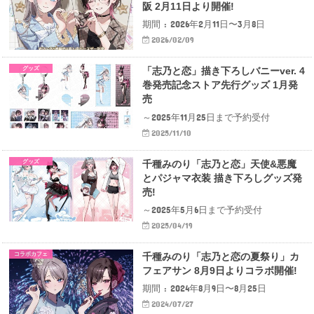
阪 2月11日より開催!
期間 : 2026年2月11日〜3月8日
2026/02/09
グッズ
「志乃と恋」描き下ろしバニーver. 4
巻発売記念ストア先行グッズ 1月発
売
～2025年11月25日まで予約受付
2025/11/10
グッズ
千種みのり「志乃と恋」天使&悪魔
とパジャマ衣装 描き下ろしグッズ発
売!
～2025年5月6日まで予約受付
2025/04/19
コラボカフェ
千種みのり「志乃と恋の夏祭り」カ
フェアサン 8月9日よりコラボ開催!
期間 : 2024年8月9日〜8月25日
2024/07/27