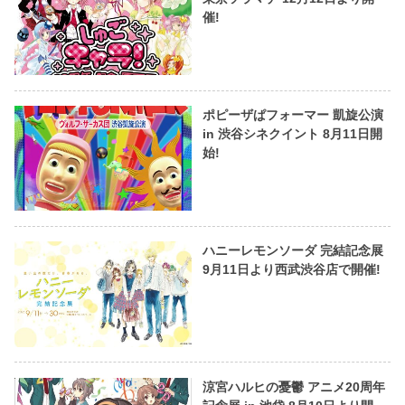
催!
ポピーザぱフォーマー 凱旋公演
in 渋谷シネクイント 8月11日開
始!
ハニーレモンソーダ 完結記念展
9月11日より西武渋谷店で開催!
涼宮ハルヒの憂鬱 アニメ20周年