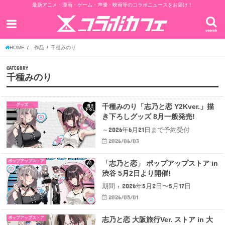
最新アニメ・漫画・ゲーム・声優・映画等のコラボニュースをお届け！
search
HOME
. 作品
千種みのり
CATEGORY
千種みのり
グッズ
千種みのり「志乃と恋 Y2Kver.」描
き下ろしグッズ 8月一般発売!
～2026年6月21日まで予約受付
2026/06/03
ポップアップストア
「志乃と恋」 ポップアップストア in
渋谷 5月2日より開催!
期間 : 2026年5月2日〜5月17日
2026/05/01
ポップアップストア
志乃と恋 大阪旅行Ver. ストア in 大