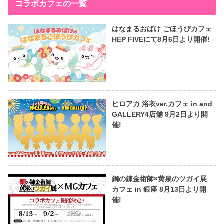
コラボカフェの一覧
はなまるおばけ ごほうびカフェ
HEP FIVEにて8月6日より開催!
ヒロアカ 浴衣ver.カフェ in and
GALLERY4店舗 9月2日より開
催!
鋼の錬金術師×黄泉のツガイ展
カフェ in 銀座 8月13日より開
催!