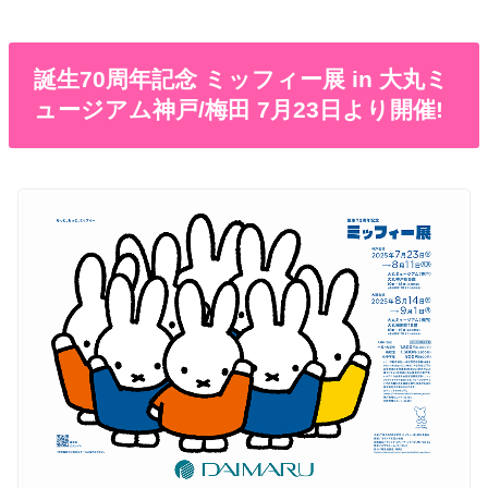
誕生70周年記念 ミッフィー展 in 大丸ミ
ュージアム神戸/梅田 7月23日より開催!