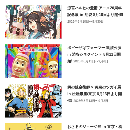
涼宮ハルヒの憂鬱 アニメ20周年
記念展 in 池袋 8月10日より開催!
2026年8月10日〜8月30日
ポピーザぱフォーマー 凱旋公演
in 渋谷シネクイント 8月11日開
始!
2026年8月11日〜9月6日
鋼の錬金術師 × 黄泉のツガイ展
in 松屋銀座/東京 8月13日より開
催!
2026年8月13日〜9月2日
おさるのジョージ展 in 東京・松