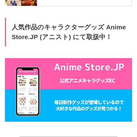
うた 第2期』『薫る花は凛と咲く』『タコピーの原
罪』『着せ恋』『第七王子』『ダンダダン 第2期』
など注目作品の放送時期や放送局・配信・主題歌・
スタッフ情報を完全網羅。今期の見るべきアニメ化
作品の情報がすぐわかる！
人気作品のキャラクターグッズ Anime
Store.JP (アニスト) にて取扱中！