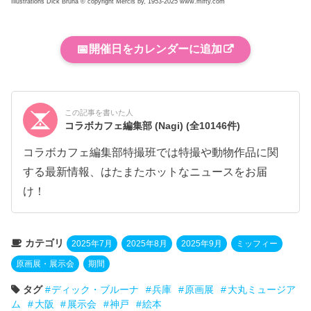
Illustrations Dick Bruna © copyright Mercis by, 1953-2025 www.mifty.com
📅
開催日をカレンダーに追加
この記事を書いた人
コラボカフェ編集部 (Nagi)
(全10146件)
コラボカフェ編集部特撮班では特撮や動物作品に関
する最新情報、はたまたホットなニュースをお届
け！
カテゴリ
2025年7月
2025年8月
2025年9月
ミッフィー
原画展・展示会
期間
タグ
ディック・ブルーナ
兵庫
原画展
大丸ミュージア
ム
大阪
展示会
神戸
絵本