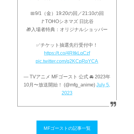
📅9/1（金）19:20の回／21:10の回
🚩TOHOシネマズ 日比谷
🎁入場者特典：オリジナルショッパー
✅チケット抽選先行受付中！
https://t.co/4RItkLqCzf
pic.twitter.com/q2KCpRpYCA
— TVアニメ MFゴースト 公式 🚘 2023年
10月〜放送開始！ (@mfg_anime)
July 5,
2023
MFゴーストの記事一覧