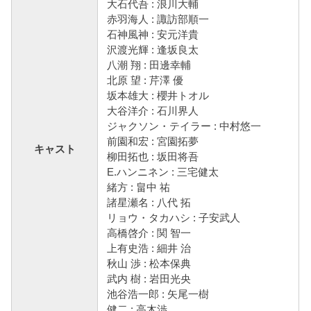
大石代吾 : 浪川大輔
赤羽海人 : 諏訪部順一
石神風神 : 安元洋貴
沢渡光輝 : 逢坂良太
八潮 翔 : 田邊幸輔
北原 望 : 芹澤 優
坂本雄大 : 櫻井トオル
大谷洋介 : 石川界人
ジャクソン・テイラー : 中村悠一
前園和宏 : 宮園拓夢
キャスト
柳田拓也 : 坂田将吾
E.ハンニネン : 三宅健太
緒方 : 畠中 祐
諸星瀬名 : 八代 拓
リョウ・タカハシ : 子安武人
高橋啓介 : 関 智一
上有史浩 : 細井 治
秋山 渉 : 松本保典
武内 樹 : 岩田光央
池谷浩一郎 : 矢尾一樹
健二 : 高木渉