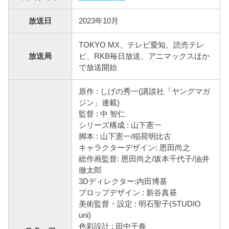
放送日
2023年10月
TOKYO MX、テレビ愛知、読売テレ
放送局
ビ、RKB毎日放送、アニマックスほか
で放送開始
原作 : しげの秀一(講談社「ヤングマガ
ジン」連載)
監督 : 中 智仁
シリーズ構成 : 山下憲一
脚本 : 山下憲一/稲荷明比古
キャラクターデザイン: 恩田尚之
総作画監督: 恩田尚之/坂本千代子/油井
徹太郎
3Dディレクター:内田博基
プロップデザイン : 新谷真昼
美術監督・設定 : 明石聖子(STUDIO
uni)
色彩設計 : 田中千春