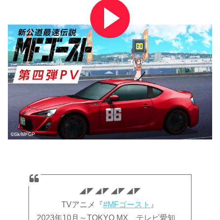
◢◤◢◤◢◤◢◤
TVアニメ『
#MFゴースト
』
2023年10月～TOKYO MX、テレビ愛知、