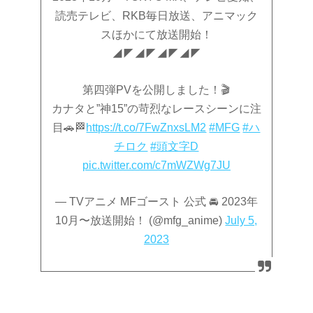
読売テレビ、RKB毎日放送、アニマック
スほかにて放送開始！
◢◤◢◤◢◤◢◤
第四弾PVを公開しました！🎬
カナタと”神15”の苛烈なレースシーンに注
目🚗🏁
https://t.co/7FwZnxsLM2
#MFG
#ハ
チロク
#頭文字D
pic.twitter.com/c7mWZWg7JU
— TVアニメ MFゴースト 公式 🚘 2023年
10月〜放送開始！ (@mfg_anime)
July 5,
2023