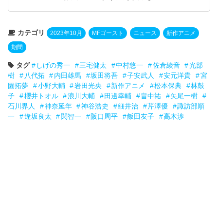
カテゴリ
2023年10月
MFゴースト
ニュース
新作アニメ
期間
タグ
しげの秀一
三宅健太
中村悠一
佐倉綾音
光部
樹
八代拓
内田雄馬
坂田将吾
子安武人
安元洋貴
宮
園拓夢
小野大輔
岩田光央
新作アニメ
松本保典
林鼓
子
櫻井トオル
浪川大輔
田邊幸輔
畠中祐
矢尾一樹
石川界人
神奈延年
神谷浩史
細井治
芹澤優
諏訪部順
一
逢坂良太
関智一
阪口周平
飯田友子
高木渉