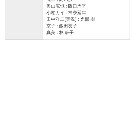
奥山広也 : 阪口周平
小柏カイ : 神奈延年
田中洋二(実況) : 光部 樹
京子 : 飯田友子
真美 : 林 鼓子