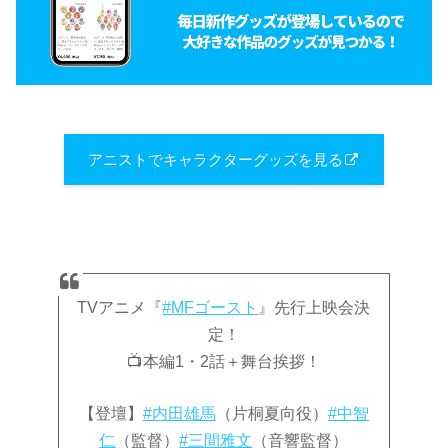
アニストでキャラクターグッズを見る
TVアニメ『
#MFゴースト
』先行上映会決
定！
📺本編1・2話＋舞台挨拶！
【登壇】
#内田雄馬
（片桐夏向役）
#中智
仁
（監督）
#三間雅文
（音響監督）