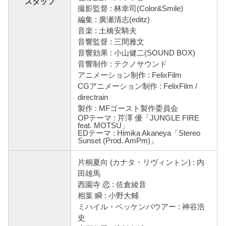
スタッフ
撮影監督 : 林幸司(Color&Smile)
編集 : 廣瀬清志(editz)
音楽 : 土橋安騎夫
音響監督 : 三間雅文
音響効果 : 小山健二(SOUND BOX)
音響制作 : テクノサウンド
アニメーション制作 : FelixFilm
CGアニメーション制作 : FelixFilm /
directrain
製作 : MFゴースト製作委員会
OPテーマ : 芹澤 優「JUNGLE FIRE
feat. MOTSU」
EDテーマ : Himika Akaneya「Stereo
Sunset (Prod. AmPm)」
片桐夏向 (カナタ・リヴィントン) : 内
田雄馬
西園寺 恋 : 佐倉綾音
相葉 瞬 : 小野大輔
ミハイル・ベッケンバウアー : 神谷浩
史