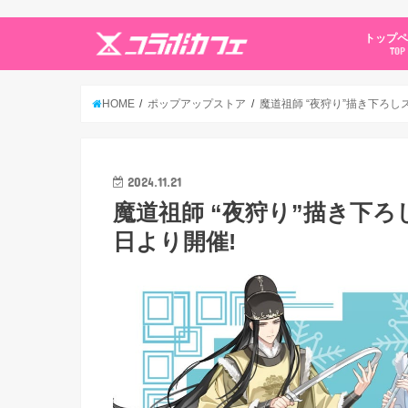
トップ
TOP
HOME
ポップアップストア
魔道祖師 “夜狩り”描き下ろしスト
2024.11.21
魔道祖師 “夜狩り”描き下ろしス
日より開催!