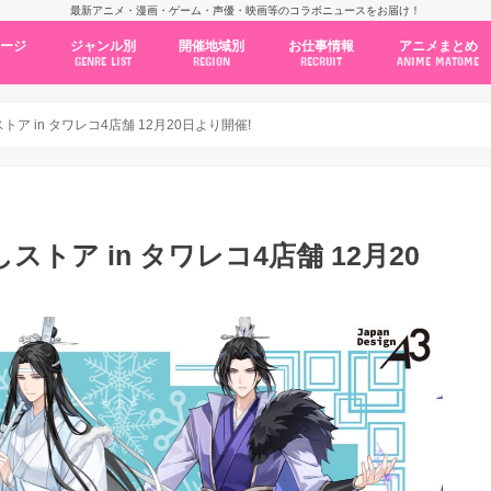
最新アニメ・漫画・ゲーム・声優・映画等のコラボニュースをお届け！
ページ
ジャンル別
開催地域別
お仕事情報
アニメまとめ
GENRE LIST
REGION
RECRUIT
ANIME MATOME
コラボカフェ
常設店舗
ポップアップストア
原画展・展示会
くじ / プライズ / ガチャ
店舗系コラボ
テーマパーク・遊園地
アニメ・漫画の期間限定イベント
グッズ
ファッション
コミック・ムック本
新作アニメ情報
ニュース
池袋
秋葉原
新宿
大阪
福岡
名古屋
カプコン
NSグループ
BENELIC
アニメイト
トランジットホールディングス
モトヤフーズ
TOWER RECORDS
タブリエ・マーケティング
GENDA GiGO Entertainment
ア in タワレコ4店舗 12月20日より開催!
トア in タワレコ4店舗 12月20