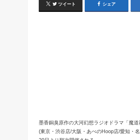
ツイート
シェア
墨香銅臭原作の大河幻想ラジオドラマ「魔道
(東京・渋谷店/大阪・あべのHoop店/愛知・名