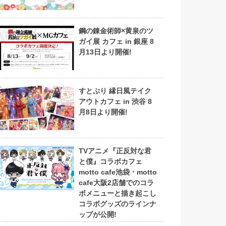
鋼の錬金術師×黄泉のツ
ガイ展 カフェ in 銀座 8
月13日より開催!
すとぷり 縁日風テイク
アウトカフェ in 渋谷 8
月8日より開催!
TVアニメ『正反対な君
と僕』コラボカフェ
motto cafe池袋・motto
cafe大阪2店舗でのコラ
ボメニューと描き起こし
コラボグッズのラインナ
ップが公開!