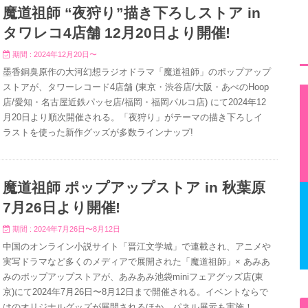
魔道祖師 “夜狩り”描き下ろしストア in
タワレコ4店舗 12月20日より開催!
期間 : 2024年12月20日〜
墨香銅臭原作の大河幻想ラジオドラマ「魔道祖師」のポップアップ
ストアが、タワーレコード4店舗 (東京・渋谷店/大阪・あべのHoop
店/愛知・名古屋近鉄パッセ店/福岡・福岡パルコ店) にて2024年12
月20日より順次開催される。「夜狩り」がテーマの描き下ろしイ
ラストを使った新作グッズが多数ラインナップ!
魔道祖師 ポップアップストア in 秋葉原
7月26日より開催!
期間 : 2024年7月26日〜8月12日
中国のオンライン小説サイト「晋江文学城」で連載され、アニメや
実写ドラマなど多くのメディアで展開された「魔道祖師」× あみあ
みのポップアップストアが、あみあみ池袋miniフェアグッズ店(東
京)にて2024年7月26日〜8月12日まで開催される。イベントならで
はのオリジナルグッズが展開されるほか、パネル展示も実施！