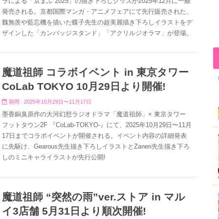
ラによる「京まふ 2025」の描き下ろしグッズが2025年12月に一般
発売される。京都国際マンガ・アニメフェアにて先行販売された、
魏無羨や藍忘機を描いた蝶子先生の超美麗描き下ろしイラストをデ
ザインした「カンバッジスタンド」「アクリルジオラマ」が登場。
魔道祖師 コラボイベント in 東京タワー
CoLab TOKYO 10月29日より開催!
期間 : 2025年10月29日〜11月17日
墨香銅臭原作の大河幻想ラジオドラマ「魔道祖師」× 東京タワー
フットタウン2F 『CoLab-TOKYO-』にて、2025年10月29日〜11月
17日までコラボイベントが開催される。イベント内容の詳細発表
に先駆け、Gearous先生描き下ろしイラストとZaneri先生描き下ろ
しのミニキャライラストが先行公開!
魔道祖師 “突然の雨”ver.ストア in マル
イ3店舗 5月31日より順次開催!