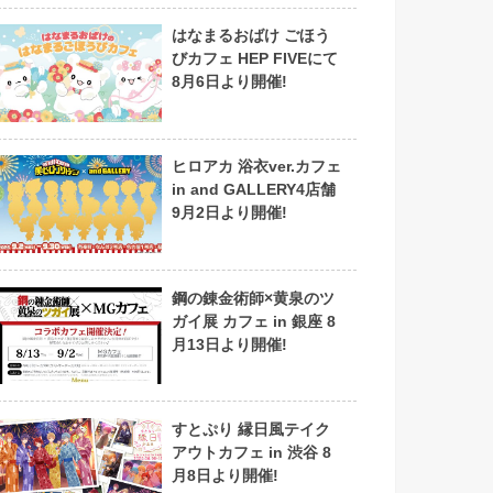
はなまるおばけ ごほう
びカフェ HEP FIVEにて
8月6日より開催!
ヒロアカ 浴衣ver.カフェ
in and GALLERY4店舗
9月2日より開催!
鋼の錬金術師×黄泉のツ
ガイ展 カフェ in 銀座 8
月13日より開催!
すとぷり 縁日風テイク
アウトカフェ in 渋谷 8
月8日より開催!