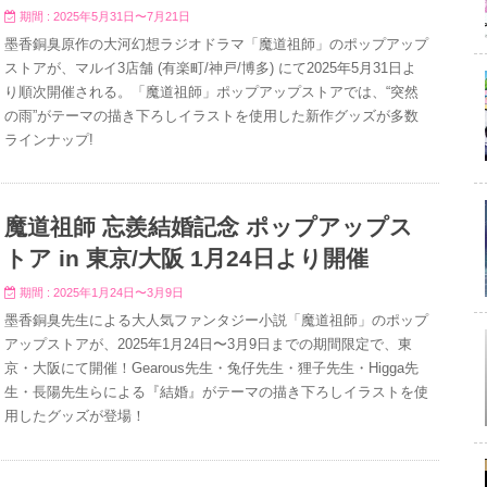
期間 : 2025年5月31日〜7月21日
墨香銅臭原作の大河幻想ラジオドラマ「魔道祖師」のポップアップ
ストアが、マルイ3店舗 (有楽町/神戸/博多) にて2025年5月31日よ
り順次開催される。「魔道祖師」ポップアップストアでは、“突然
の雨”がテーマの描き下ろしイラストを使用した新作グッズが多数
ラインナップ!
魔道祖師 忘羨結婚記念 ポップアップス
トア in 東京/大阪 1月24日より開催
期間 : 2025年1月24日〜3月9日
墨香銅臭先生による大人気ファンタジー小説「魔道祖師」のポップ
アップストアが、2025年1月24日〜3月9日までの期間限定で、東
京・大阪にて開催！Gearous先生・兔仔先生・狸子先生・Higga先
生・長陽先生らによる『結婚』がテーマの描き下ろしイラストを使
用したグッズが登場！