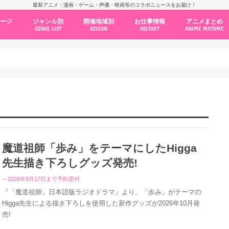
最新アニメ・漫画・ゲーム・声優・映画等のコラボニュースをお届け！
ページ
ジャンル別
開催地域別
お仕事情報
アニメまとめ
GENRE LIST
REGION
RECRUIT
ANIME MATOME
コラボカフェ
常設店舗
ポップアップストア
原画展・展示会
くじ / プライズ / ガチャ
店舗系コラボ
テーマパーク・遊園地
アニメ・漫画の期間限定イベント
グッズ
ファッション
コミック・ムック本
新作アニメ情報
ニュース
池袋
秋葉原
新宿
大阪
福岡
名古屋
カプコン
NSグループ
BENELIC
アニメイト
トランジットホールディングス
モトヤフーズ
TOWER RECORDS
タブリエ・マーケティング
GENDA GiGO Entertainment
魔道祖師「歩み」をテーマにしたHigga
先生描き下ろしグッズ発売!
～2026年8月17日まで予約受付
『「魔道祖師」日本語版ラジオドラマ』より、「歩み」がテーマの
Higga先生による描き下ろしを使用した新作グッズが2026年10月発
売!