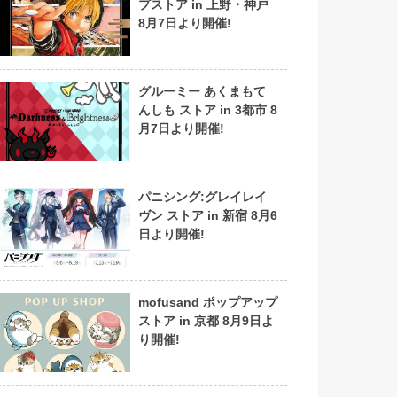
プストア in 上野・神戸
8月7日より開催!
グルーミー あくまもて
んしも ストア in 3都市 8
月7日より開催!
パニシング:グレイレイ
ヴン ストア in 新宿 8月6
日より開催!
mofusand ポップアップ
ストア in 京都 8月9日よ
り開催!