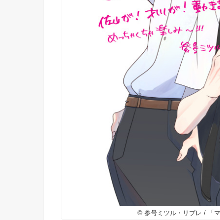
© 参号ミツル・リブレ / 