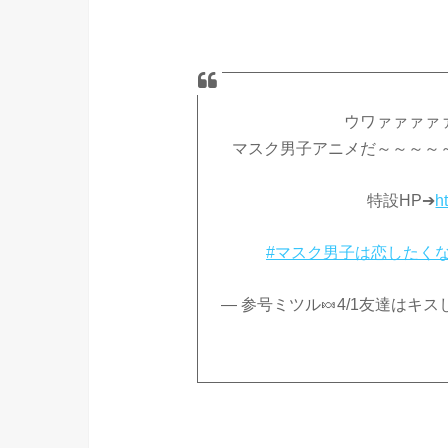
ウワァァァァ
マスク男子アニメだ～～～～
特設HP➔
h
#マスク男子は恋したく
— 参号ミツル🍬4/1友達はキスし