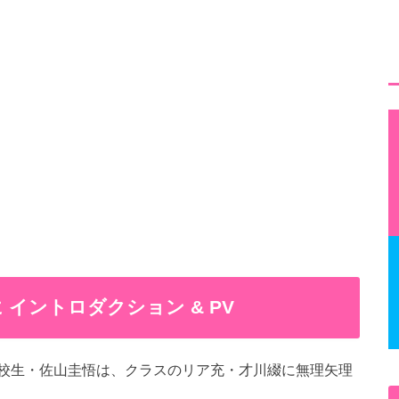
イントロダクション & PV
校生・佐山圭悟は、クラスのリア充・才川綴に無理矢理