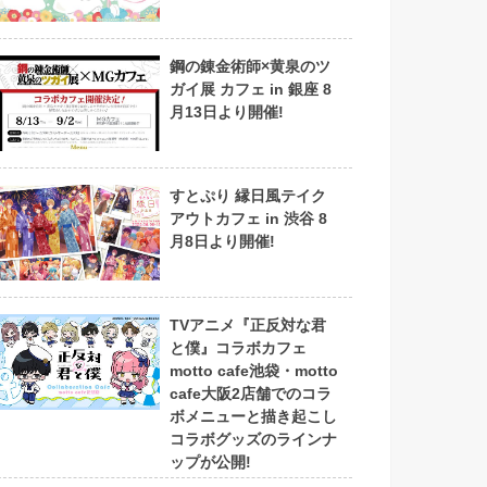
鋼の錬金術師×黄泉のツ
ガイ展 カフェ in 銀座 8
月13日より開催!
すとぷり 縁日風テイク
アウトカフェ in 渋谷 8
月8日より開催!
TVアニメ『正反対な君
と僕』コラボカフェ
motto cafe池袋・motto
cafe大阪2店舗でのコラ
ボメニューと描き起こし
コラボグッズのラインナ
ップが公開!