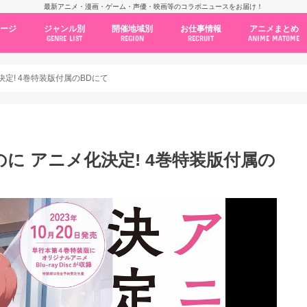
最新アニメ・漫画・ゲーム・声優・映画等のコラボニュースをお届け！
ページ
ジャンル別
開催地域別
お仕事情報
アニメまとめ
GENRE LIST
REGION
RECRUIT
ANIME MATOME
コラボカフェ
常設店舗
ポップアップストア
原画展・展示会
くじ / プライズ / ガチャ
店舗系コラボ
テーマパーク・遊園地
アニメ・漫画の期間限定イベント
グッズ
ファッション
コミック・ムック本
新作アニメ情報
ニュース
池袋
秋葉原
新宿
大阪
福岡
名古屋
カプコン
NSグループ
BENELIC
アニメイト
トランジットホールディングス
モトヤフーズ
TOWER RECORDS
タブリエ・マーケティング
GENDA GiGO Entertainment
定! 4巻特装版付属のBDにて
に アニメ化決定! 4巻特装版付属の