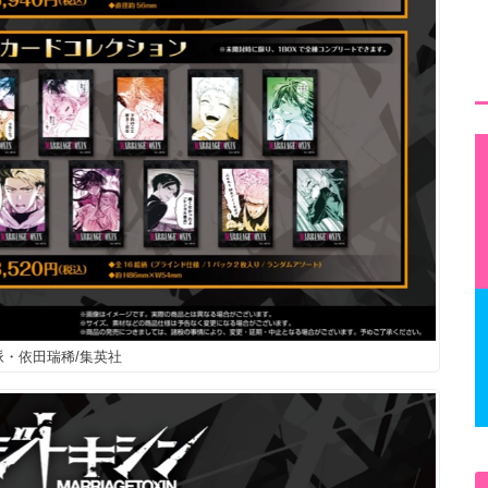
脈・依田瑞稀/集英社