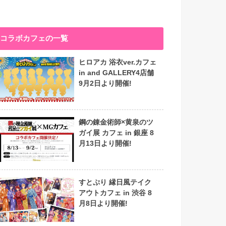
コラボカフェの一覧
ヒロアカ 浴衣ver.カフェ
in and GALLERY4店舗
9月2日より開催!
鋼の錬金術師×黄泉のツ
ガイ展 カフェ in 銀座 8
月13日より開催!
すとぷり 縁日風テイク
アウトカフェ in 渋谷 8
月8日より開催!