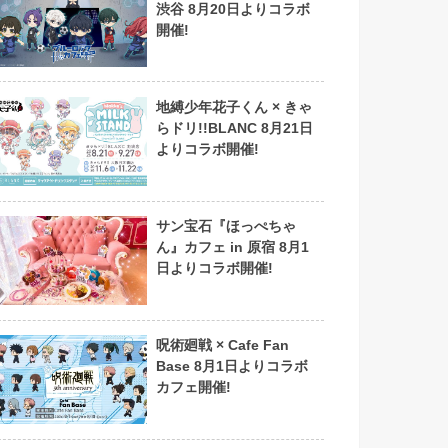
渋谷 8月20日よりコラボ
開催!
地縛少年花子くん × きゃ
らドリ!!BLANC 8月21日
よりコラボ開催!
サン宝石『ほっぺちゃ
ん』カフェ in 原宿 8月1
日よりコラボ開催!
呪術廻戦 × Cafe Fan
Base 8月1日よりコラボ
カフェ開催!