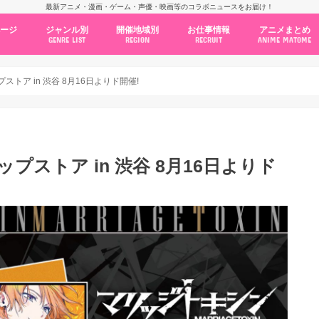
最新アニメ・漫画・ゲーム・声優・映画等のコラボニュースをお届け！
ページ
ジャンル別
開催地域別
お仕事情報
アニメまとめ
GENRE LIST
REGION
RECRUIT
ANIME MATOME
コラボカフェ
常設店舗
ポップアップストア
原画展・展示会
くじ / プライズ / ガチャ
店舗系コラボ
テーマパーク・遊園地
アニメ・漫画の期間限定イベント
グッズ
ファッション
コミック・ムック本
新作アニメ情報
ニュース
池袋
秋葉原
新宿
大阪
福岡
名古屋
カプコン
NSグループ
BENELIC
アニメイト
トランジットホールディングス
モトヤフーズ
TOWER RECORDS
タブリエ・マーケティング
GENDA GiGO Entertainment
トア in 渋谷 8月16日よりド開催!
ストア in 渋谷 8月16日よりド