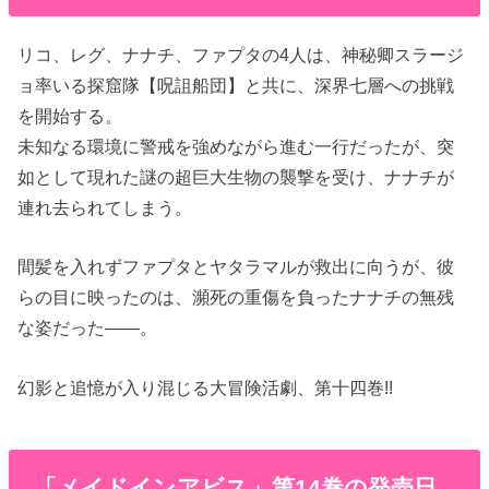
リコ、レグ、ナナチ、ファプタの4人は、神秘卿スラージ
ョ率いる探窟隊【呪詛船団】と共に、深界七層への挑戦
を開始する。
未知なる環境に警戒を強めながら進む一行だったが、突
如として現れた謎の超巨大生物の襲撃を受け、ナナチが
連れ去られてしまう。
間髪を入れずファプタとヤタラマルが救出に向うが、彼
らの目に映ったのは、瀕死の重傷を負ったナナチの無残
な姿だった――。
幻影と追憶が入り混じる大冒険活劇、第十四巻!!
「メイドインアビス」第14巻の発売日