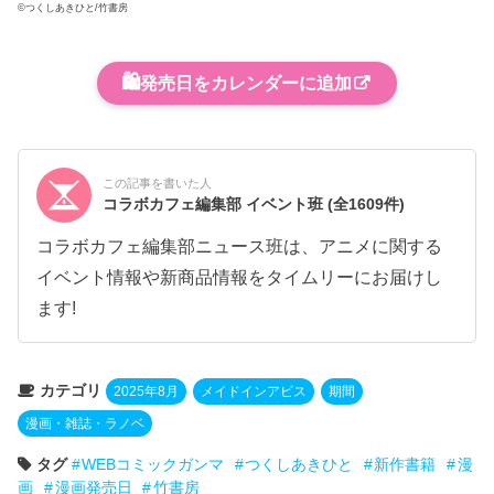
©つくしあきひと/竹書房
🛍️
発売日をカレンダーに追加
この記事を書いた人
コラボカフェ編集部 イベント班
(全1609件)
コラボカフェ編集部ニュース班は、アニメに関する
イベント情報や新商品情報をタイムリーにお届けし
ます!
カテゴリ
2025年8月
メイドインアビス
期間
漫画・雑誌・ラノベ
タグ
WEBコミックガンマ
つくしあきひと
新作書籍
漫
画
漫画発売日
竹書房