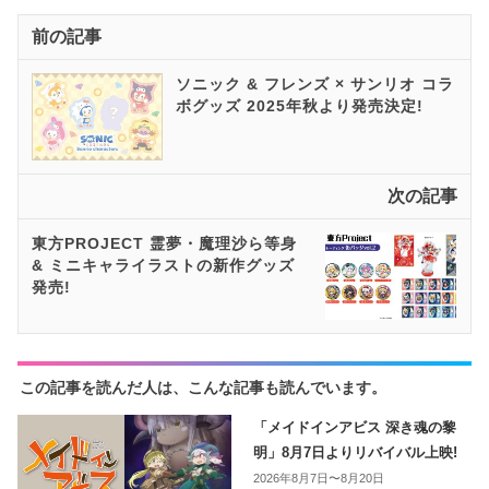
前の記事
ソニック & フレンズ × サンリオ コラ
ボグッズ 2025年秋より発売決定!
次の記事
東方​PROJECT 霊夢・魔理沙ら等身
& ミニキャライラストの新作グッズ
発売!
この記事を読んだ人は、こんな記事も読んでいます。
「メイドインアビス 深き魂の黎
明」8月7日よりリバイバル上映!
2026年8月7日〜8月20日