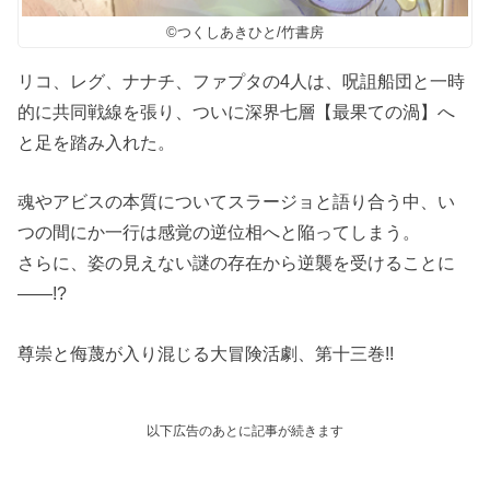
©️つくしあきひと/竹書房
リコ、レグ、ナナチ、ファプタの4人は、呪詛船団と一時
的に共同戦線を張り、ついに深界七層【最果ての渦】へ
と足を踏み入れた。
魂やアビスの本質についてスラージョと語り合う中、い
つの間にか一行は感覚の逆位相へと陥ってしまう。
さらに、姿の見えない謎の存在から逆襲を受けることに
――!?
尊崇と侮蔑が入り混じる大冒険活劇、第十三巻!!
以下広告のあとに記事が続きます