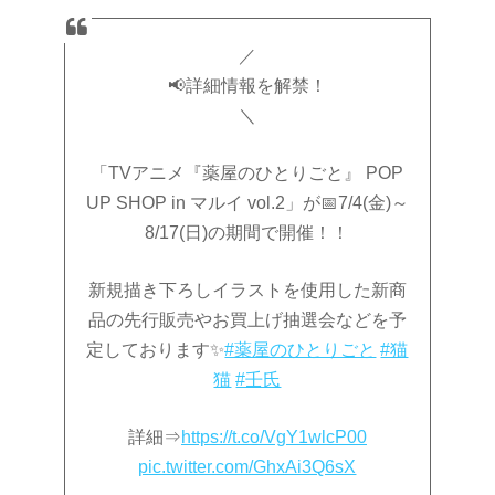
／
📢詳細情報を解禁！
＼
「TVアニメ『薬屋のひとりごと』 POP
UP SHOP in マルイ vol.2」が📅7/4(金)～
8/17(日)の期間で開催！！
新規描き下ろしイラストを使用した新商
品の先行販売やお買上げ抽選会などを予
定しております✨
#薬屋のひとりごと
#猫
猫
#壬氏
詳細⇒
https://t.co/VgY1wlcP00
pic.twitter.com/GhxAi3Q6sX