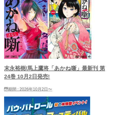
末永裕樹/馬上鷹将「あかね噺」最新刊 第
24巻 10月2日発売!
期間 : 2026年10月2日〜