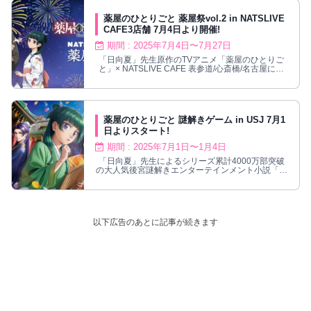
薬屋のひとりごと 薬屋祭vol.2 in NATSLIVE
CAFE3店舗 7月4日より開催!
期間 : 2025年7月4日〜7月27日
「日向夏」先生原作のTVアニメ「薬屋のひとりご
と」× NATSLIVE CAFE 表参道/心斎橋/名古屋にて
2025年7月4日〜7月27日までコラボカフェが開催
される。作品の世界観やキャラクターをイメージし
たコラボメニューがお楽しみいただける他、描き下
ろしイラストを使用したコラボカフェ限定グッズが
登場!
薬屋のひとりごと 謎解きゲーム in USJ 7月1
日よりスタート!
期間 : 2025年7月1日〜1月4日
「日向夏」先生によるシリーズ累計4000万部突破
の大人気後宮謎解きエンターテインメント小説「薬
屋のひとりごと」とユニバーサル・スタジオ・ジャ
パンのコラボ企画『薬屋のひとりごと ミステリ
ー・ウォーク ～謎の薬を調査せよ～』がUSJにて
2025年7月1日から2026年1月4日の間、期間限定で
開催!
以下広告のあとに記事が続きます