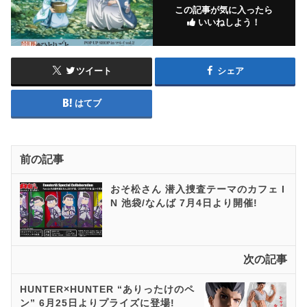
この記事が気に入ったら
いいねしよう！
ツイート
シェア
はてブ
前の記事
おそ松さん 潜入捜査テーマのカフェ I
N 池袋/なんば 7月4日より開催!
次の記事
HUNTER×HUNTER “ありったけのペ
ン” 6月25日よりプライズに登場!