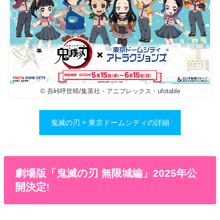
© 吾峠呼世晴/集英社・アニプレックス・ufotable
鬼滅の刃 × 東京ドームシティの詳細
劇場版「鬼滅の刃 無限城編」2025年公
開決定!