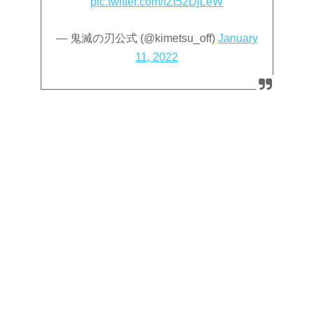
pic.twitter.com/fZt52DjLeW
— 鬼滅の刃公式 (@kimetsu_off)
January
11, 2022