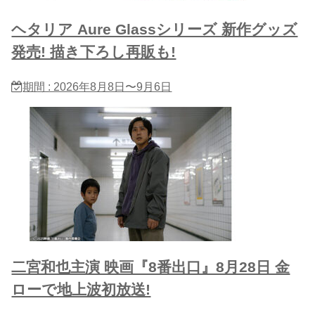
ヘタリア Aure Glassシリーズ 新作グッズ
発売! 描き下ろし再販も!
期間 : 2026年8月8日〜9月6日
二宮和也主演 映画『8番出口』8月28日 金
ローで地上波初放送!