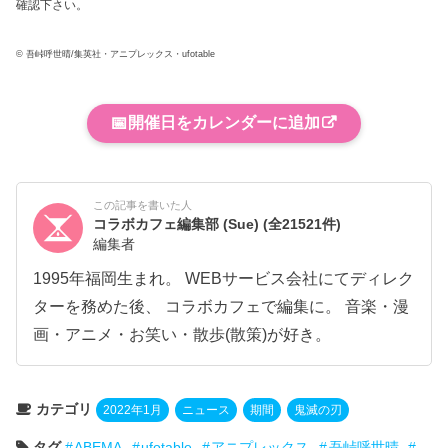
確認下さい。
© 吾峠呼世晴/集英社・アニプレックス・ufotable
📅
開催日をカレンダーに追加
この記事を書いた人
コラボカフェ編集部 (Sue)
(全21521件)
編集者
1995年福岡生まれ。 WEBサービス会社にてディレク
ターを務めた後、 コラボカフェで編集に。 音楽・漫
画・アニメ・お笑い・散歩(散策)が好き。
カテゴリ
2022年1月
ニュース
期間
鬼滅の刃
タグ
ABEMA
ufotable
アニプレックス
吾峠呼世晴