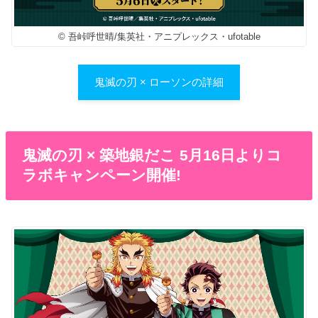
© 吾峠呼世晴/集英社・アニプレックス・ufotable
鬼滅の刃 × ローソンの詳細
鬼滅の刃 × 築地銀だこ 5月16日よりコ
ラボキャンペーン開催!