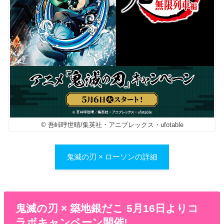
© 吾峠呼世晴/集英社・アニプレックス・ufotable
鬼滅の刃 × ローソンの詳細
鬼滅の刃 × 築地銀だこ 5月16日よりコ
ラボキャンペーン開催!