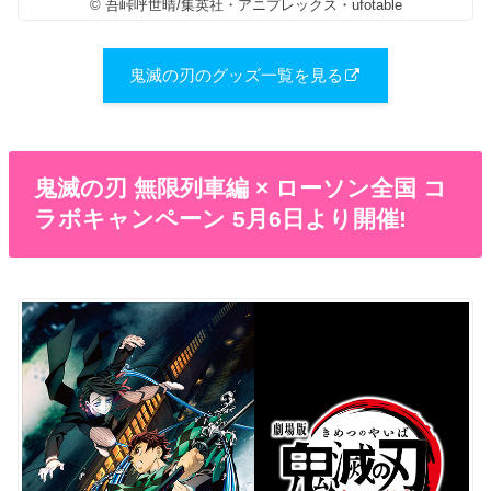
© 吾峠呼世晴/集英社・アニプレックス・ufotable
鬼滅の刃のグッズ一覧を見る
鬼滅の刃 無限列車編 × ローソン全国 コ
ラボキャンペーン 5月6日より開催!