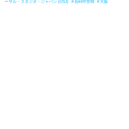
ーサル・スタジオ・ジャパン (USJ)
吾峠呼世晴
大阪