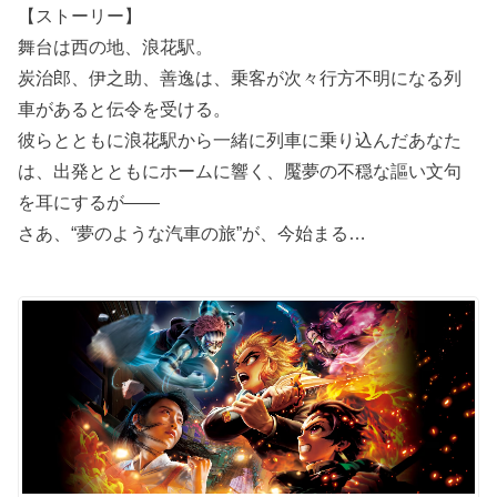
【ストーリー】
舞台は西の地、浪花駅。
炭治郎、伊之助、善逸は、乗客が次々行方不明になる列
車があると伝令を受ける。
彼らとともに浪花駅から一緒に列車に乗り込んだあなた
は、出発とともにホームに響く、魘夢の不穏な謳い文句
を耳にするが――
さあ、“夢のような汽車の旅”が、今始まる…