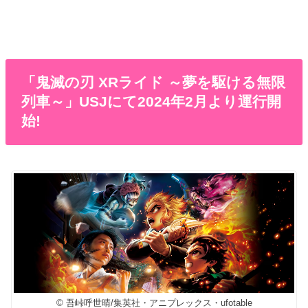
「鬼滅の刃 XRライド ～夢を駆ける無限
列車～」USJにて2024年2月より運行開
始!
© 吾峠呼世晴/集英社・アニプレックス・ufotable