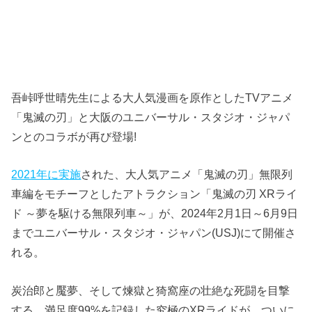
吾峠呼世晴先生による大人気漫画を原作としたTVアニメ
「鬼滅の刃」と大阪のユニバーサル・スタジオ・ジャパ
ンとのコラボが再び登場!
2021年に実施
された、大人気アニメ「鬼滅の刃」無限列
車編をモチーフとしたアトラクション「鬼滅の刃 XRライ
ド ～夢を駆ける無限列車～」が、2024年2月1日～6月9日
までユニバーサル・スタジオ・ジャパン(USJ)にて開催さ
れる。
炭治郎と魘夢、そして煉獄と猗窩座の壮絶な死闘を目撃
する、満足度99%を記録した究極のXRライドが、ついに