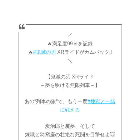
／
🔥満足度99％を記録
🔥
#鬼滅の刃
XRライドがカムバック‼
＼
【鬼滅の刃 XRライド
～夢を駆ける無限列車～】
あの“列車の旅”で、もう一度
#煉󠄁獄と一緒
に戦える
炭治郎と魘夢、そして
煉󠄁獄と猗窩座の壮絶な死闘を目撃せよ💥