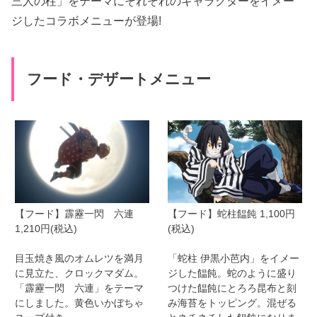
三人の柱」をテーマにそれぞれのキャラクターをイメー
ジしたコラボメニューが登場!
フード・デザートメニュー
【フード】霹靂一閃 六連
【フード】蛇柱饂飩 1,100円
1,210円(税込)
(税込)
目玉焼き風のオムレツを満月
「蛇柱 伊黒小芭内」をイメー
に見立た、クロックマダム。
ジした饂飩。蛇のように盛り
「霹靂一閃 六連」をテーマ
つけた饂飩にとろろ昆布と刻
にしました。黄色いかぼちゃ
み海苔をトッピング。混ぜる