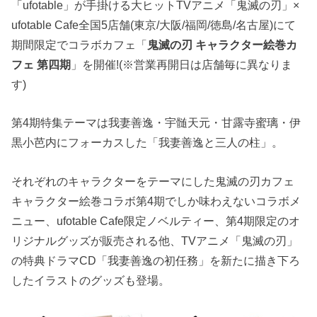
「ufotable」が手掛ける大ヒットTVアニメ「鬼滅の刃」×
ufotable Cafe全国5店舗(東京/大阪/福岡/徳島/名古屋)にて
期間限定でコラボカフェ「
鬼滅の刃 キャラクター絵巻カ
フェ 第四期
」を開催!(※営業再開日は店舗毎に異なりま
す)
第4期特集テーマは我妻善逸・宇髄天元・甘露寺蜜璃・伊
黒小芭内にフォーカスした「我妻善逸と三人の柱」。
それぞれのキャラクターをテーマにした鬼滅の刃カフェ
キャラクター絵巻コラボ第4期でしか味わえないコラボメ
ニュー、ufotable Cafe限定ノベルティー、第4期限定のオ
リジナルグッズが販売される他、TVアニメ「鬼滅の刃」
の特典ドラマCD「我妻善逸の初任務」を新たに描き下ろ
したイラストのグッズも登場。