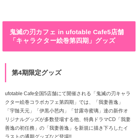
鬼滅の刃カフェ in ufotable Cafe5店舗
「キャラクター絵巻第四期」グッズ
第4期限定グッズ
ufotable Cafe全国5店舗にて開催される「鬼滅の刃キャラ
クター絵巻コラボカフェ第四期」では、「我妻善逸」
「宇髄天元」「伊黒小芭内」「甘露寺蜜璃」達の新作オ
リジナルグッズが多数登場する他、特典ドラマCD「我妻
善逸の初任務」の「我妻善逸」を新規に描き下ろしたイ
ラストの通期グッズなど登場!!