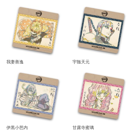
我妻善逸
宇髄天元
伊黒小芭内
甘露寺蜜璃