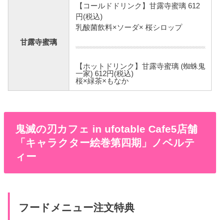
【コールドドリンク】甘露寺蜜璃 612
円(税込)
乳酸菌飲料×ソーダ× 桜シロップ
甘露寺蜜璃
【ホットドリンク】甘露寺蜜璃 (蜘蛛鬼
一家) 612円(税込)
桜×緑茶×もなか
鬼滅の刃カフェ in ufotable Cafe5店舗
「キャラクター絵巻第四期」ノベルテ
ィー
フードメニュー注文特典