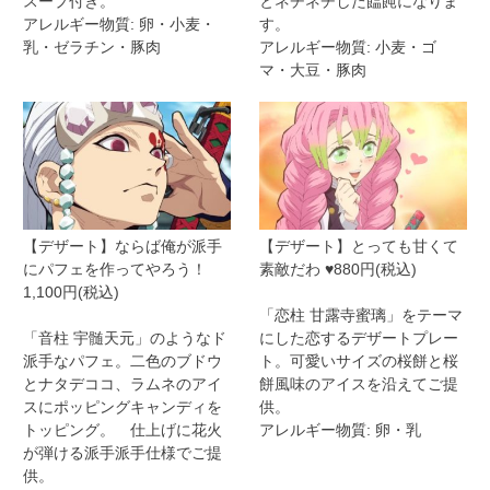
スープ付き。
とネチネチした饂飩になりま
アレルギー物質: 卵・小麦・
す。
乳・ゼラチン・豚肉
アレルギー物質: 小麦・ゴ
マ・大豆・豚肉
【デザート】ならば俺が派手
【デザート】とっても甘くて
にパフェを作ってやろう！
素敵だわ ♥880円(税込)
1,100円(税込)
「恋柱 甘露寺蜜璃」をテーマ
「音柱 宇髄天元」のようなド
にした恋するデザートプレー
派手なパフェ。二色のブドウ
ト。可愛いサイズの桜餅と桜
とナタデココ、ラムネのアイ
餅風味のアイスを沿えてご提
スにポッピングキャンディを
供。
トッピング。 仕上げに花火
アレルギー物質: 卵・乳
が弾ける派手派手仕様でご提
供。