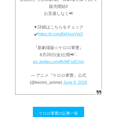
販売開始‼️
お見逃しなく📢
▼詳細はこちらをチェック
✔️
https://t.co/wBkNxwVgt3
『新劇場版☆ケロロ軍曹』
6月26日(金)公開📢´-
pic.twitter.com/ftyWFxdChm
— アニメ『ケロロ軍曹』公式
(@keroro_anime)
June 9, 2026
ケロロ軍曹の記事一覧