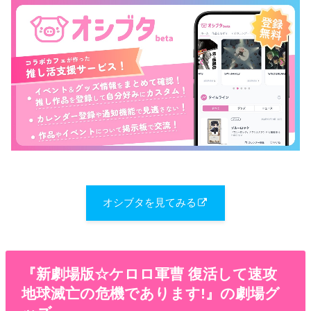
オシブタを見てみる
『新劇場版☆ケロロ軍曹 復活して速攻
地球滅亡の危機であります!』の劇場グ