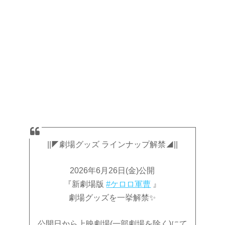
||◤劇場グッズ ラインナップ解禁◢||
2026年6月26日(金)公開
『新劇場版
#ケロロ軍曹
』
劇場グッズを一挙解禁✨
公開日から上映劇場(一部劇場を除く)にて