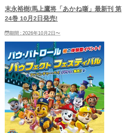
末永裕樹/馬上鷹将「あかね噺」最新刊 第
24巻 10月2日発売!
期間 : 2026年10月2日〜