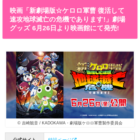
映画「新劇場版☆ケロロ軍曹 復活して
速攻地球滅亡の危機であります!」劇場
グッズ 6月26日より映画館にて発売!
© 吉崎観音 / KADOKAWA・劇場版ケロロ軍曹製作委員会
公式サイト
特設ページ