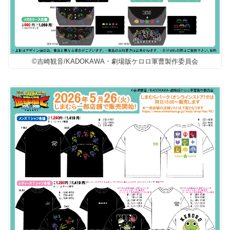
©吉崎観音/KADOKAWA・劇場版ケロロ軍曹製作委員会