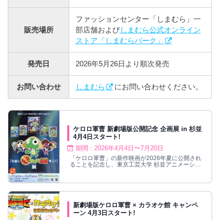
ファッションセンター「しまむら」一
販売場所
部店舗および
しまむら公式オンライン
ストア「しまむらパーク」
発売日
2026年5月26日より順次発売
お問い合わせ
しまむら
にお問い合わせください。
ケロロ軍曹 新劇場版公開記念 企画展 in 杉並
4月4日スタート!
期間 : 2026年4月4日〜7月20日
「ケロロ軍曹」の新作映画が2026年夏に公開され
ることを記念し、東京工芸大学 杉並アニメーショ
ンミュージアムにて企画展が開催される。
新劇場版ケロロ軍曹 × カラオケ館 キャンペ
ーン 4月3日スタート!