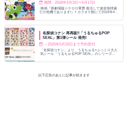
期間 : 2026年4月3日〜5月17日
映画『新劇場版☆ケロロ軍曹 復活して速攻地球滅
亡の危機であります!』× カラオケ館にて2026年4月
3日よりコラボ開催!
名探偵コナン 再再販!!「うるちゅるPOP
SEAL」第1弾シール 発売!
～2026年5月20日まで予約受付
「名探偵コナン」より、うるちゅる×ぷっくり大人
気シール「うるちゅるPOP SEAL」のシリーズ第1
弾が2026年7月に再再販決定!
以下広告のあとに記事が続きます