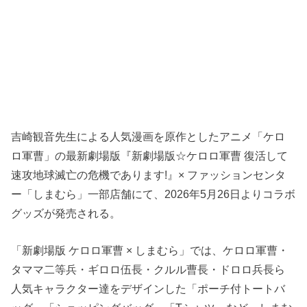
吉崎観音先生による人気漫画を原作としたアニメ「ケロ
ロ軍曹」の最新劇場版『新劇場版☆ケロロ軍曹 復活して
速攻地球滅亡の危機であります!』× ファッションセンタ
ー「しまむら」一部店舗にて、2026年5月26日よりコラボ
グッズが発売される。
「新劇場版 ケロロ軍曹 × しまむら」では、ケロロ軍曹・
タママ二等兵・ギロロ伍長・クルル曹長・ドロロ兵長ら
人気キャラクター達をデザインした「ポーチ付トートバ