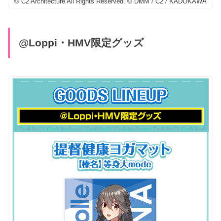
© C2 Architecture All Rights Reserved. © DMM / C2 / KADOKAWA
@Loppi・HMV限定グッズ