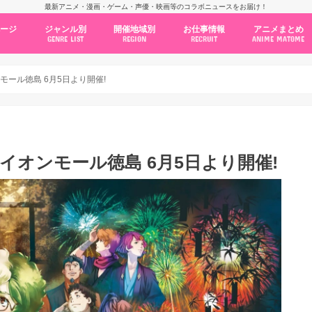
最新アニメ・漫画・ゲーム・声優・映画等のコラボニュースをお届け！
ページ
ジャンル別
開催地域別
お仕事情報
アニメまとめ
GENRE LIST
REGION
RECRUIT
ANIME MATOME
コラボカフェ
常設店舗
ポップアップストア
原画展・展示会
くじ / プライズ / ガチャ
店舗系コラボ
テーマパーク・遊園地
アニメ・漫画の期間限定イベント
グッズ
ファッション
コミック・ムック本
新作アニメ情報
ニュース
池袋
秋葉原
新宿
大阪
福岡
名古屋
カプコン
NSグループ
BENELIC
アニメイト
トランジットホールディングス
モトヤフーズ
TOWER RECORDS
タブリエ・マーケティング
GENDA GiGO Entertainment
ンモール徳島 6月5日より開催!
 イオンモール徳島 6月5日より開催!