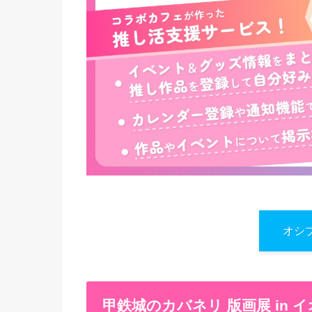
オシ
甲鉄城のカバネリ 版画展 in