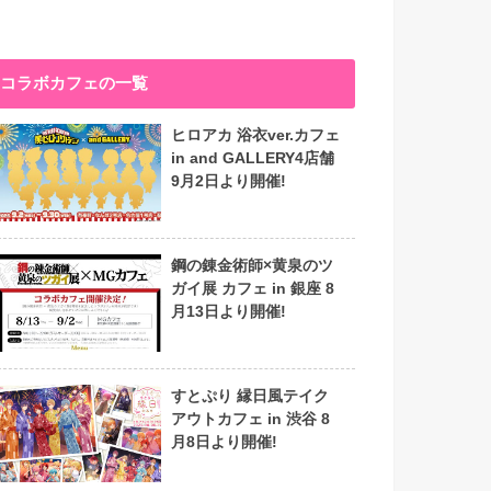
コラボカフェの一覧
ヒロアカ 浴衣ver.カフェ
in and GALLERY4店舗
9月2日より開催!
鋼の錬金術師×黄泉のツ
ガイ展 カフェ in 銀座 8
月13日より開催!
すとぷり 縁日風テイク
アウトカフェ in 渋谷 8
月8日より開催!