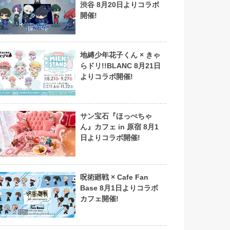
渋谷 8月20日よりコラボ
開催!
地縛少年花子くん × きゃ
らドリ!!BLANC 8月21日
よりコラボ開催!
サン宝石『ほっぺちゃ
ん』カフェ in 原宿 8月1
日よりコラボ開催!
呪術廻戦 × Cafe Fan
Base 8月1日よりコラボ
カフェ開催!