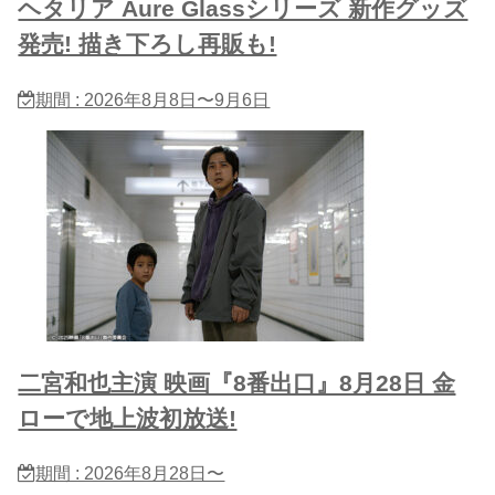
ヘタリア Aure Glassシリーズ 新作グッズ
発売! 描き下ろし再販も!
期間 : 2026年8月8日〜9月6日
二宮和也主演 映画『8番出口』8月28日 金
ローで地上波初放送!
期間 : 2026年8月28日〜