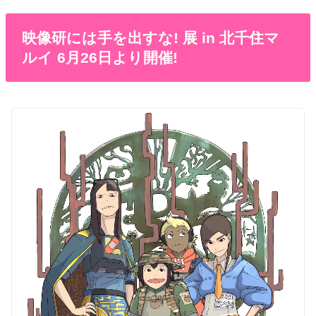
映像研には手を出すな! 展 in 北千住マ
ルイ 6月26日より開催!