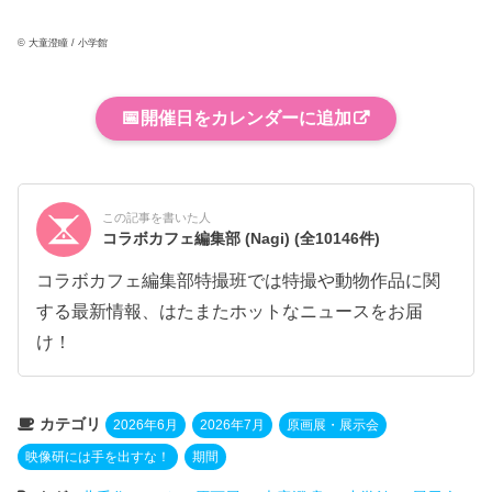
© 大童澄瞳 / 小学館
📅
開催日をカレンダーに追加
この記事を書いた人
コラボカフェ編集部 (Nagi)
(全10146件)
コラボカフェ編集部特撮班では特撮や動物作品に関
する最新情報、はたまたホットなニュースをお届
け！
カテゴリ
2026年6月
2026年7月
原画展・展示会
映像研には手を出すな！
期間