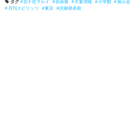
タグ
北千住マルイ
原画展
大童澄瞳
小学館
展示会
月刊スピリッツ
東京
詳細発表前