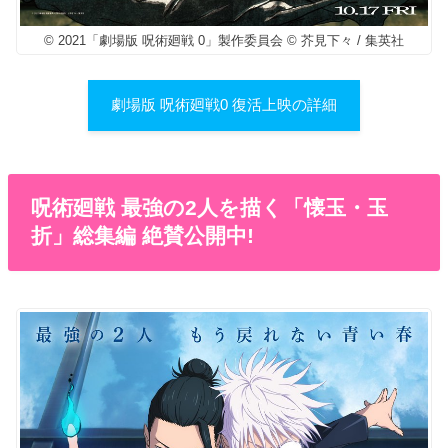
© 2021「劇場版 呪術廻戦 0」製作委員会 © 芥見下々 / 集英社
劇場版 呪術廻戦0 復活上映の詳細
呪術廻戦 最強の2人を描く「懐玉・玉
折」総集編 絶賛公開中!