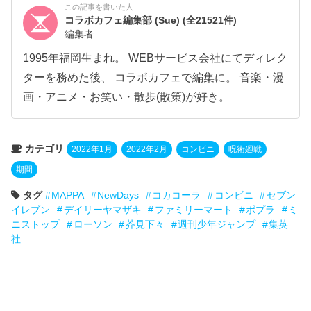
この記事を書いた人
コラボカフェ編集部 (Sue)
(全21521件)
編集者
1995年福岡生まれ。 WEBサービス会社にてディレク
ターを務めた後、 コラボカフェで編集に。 音楽・漫
画・アニメ・お笑い・散歩(散策)が好き。
カテゴリ
2022年1月
2022年2月
コンビニ
呪術廻戦
期間
タグ
MAPPA
NewDays
コカコーラ
コンビニ
セブン
イレブン
デイリーヤマザキ
ファミリーマート
ポプラ
ミ
ニストップ
ローソン
芥見下々
週刊少年ジャンプ
集英
社