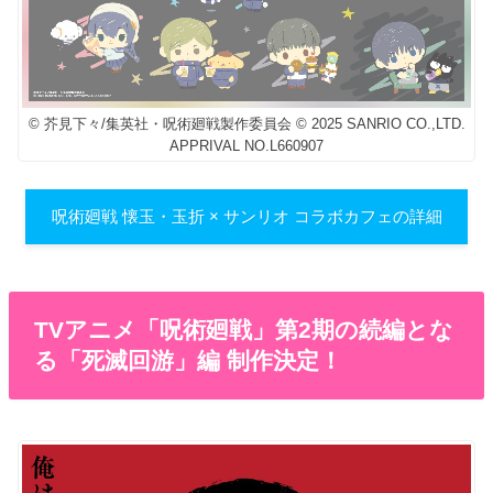
© 芥見下々/集英社・呪術廻戦製作委員会 © 2025 SANRIO CO.,LTD.
APPRIVAL NO.L660907
呪術廻戦 懐玉・玉折 × サンリオ コラボカフェの詳細
TVアニメ「呪術廻戦」第2期の続編とな
る「死滅回游」編 制作決定！