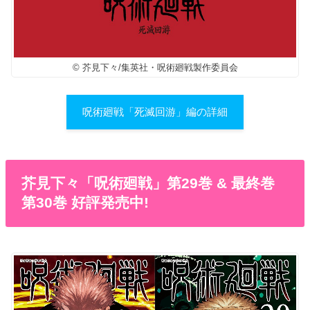
© 芥見下々/集英社・呪術廻戦製作委員会
呪術廻戦「死滅回游」編の詳細
芥見下々「呪術廻戦」第29巻 & 最終巻
第30巻 好評発売中!