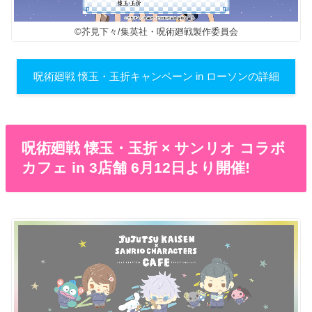
©芥見下々/集英社・呪術廻戦製作委員会
呪術廻戦 懐玉・玉折キャンペーン in ローソンの詳細
呪術廻戦 懐玉・玉折 × サンリオ コラボ
カフェ in 3店舗 6月12日より開催!