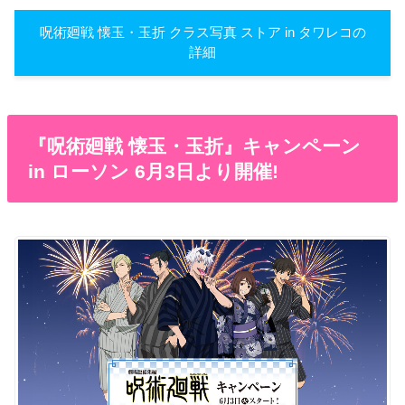
呪術廻戦 懐玉・玉折 クラス写真 ストア in タワレコの
詳細
『呪術廻戦 懐玉・玉折』キャンペーン
in ローソン 6月3日より開催!