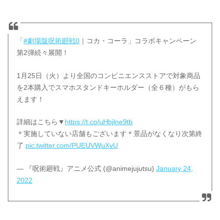
「
#劇場版呪術廻戦0
｜コカ・コーラ」コラボキャンペーン
第2弾続々展開！
1月25日（火）より全国のコンビニエンスストアで対象商品
を2本購入でスマホスタンドキーホルダー（全６種）がもら
えます！
詳細はこちら▼
https://t.co/uHbjlne9tb
＊実施していない店舗もございます＊景品がなくなり次第終
了
pic.twitter.com/PUEUVWuXvU
— 『呪術廻戦』アニメ公式 (@animejujutsu)
January 24,
2022