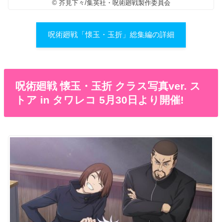
© 芥見下々/集英社・呪術廻戦製作委員会
呪術廻戦「懐玉・玉折」総集編の詳細
呪術廻戦 懐玉・玉折 クラス写真ver. ス
トア in タワレコ 5月30日より開催!