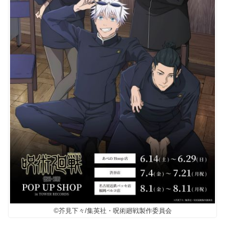
©芥見下々/集英社・呪術廻戦製作委員会