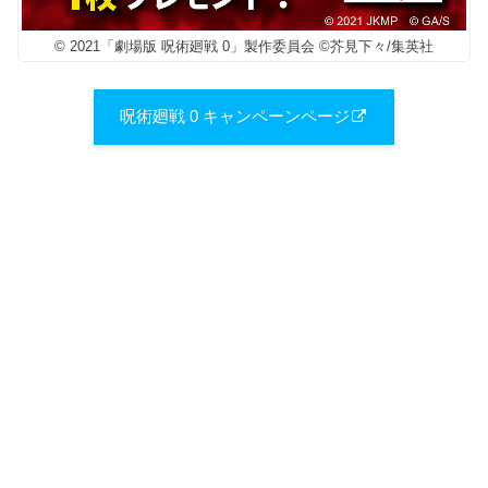
© 2021「劇場版 呪術廻戦 0」製作委員会 ©芥見下々/集英社
呪術廻戦 0 キャンペーンページ