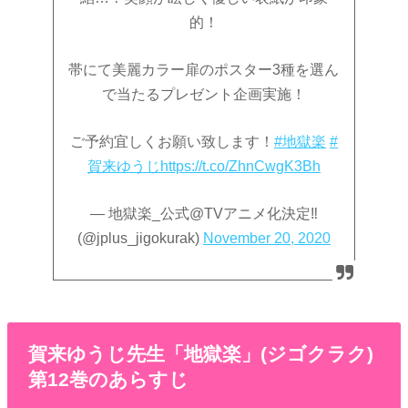
的！
帯にて美麗カラー扉のポスター3種を選ん
で当たるプレゼント企画実施！
ご予約宜しくお願い致します！
#地獄楽
#
賀来ゆうじ
https://t.co/ZhnCwgK3Bh
— 地獄楽_公式@TVアニメ化決定‼︎
(@jplus_jigokurak)
November 20, 2020
賀来ゆうじ先生「地獄楽」(ジゴクラク)
第12巻のあらすじ