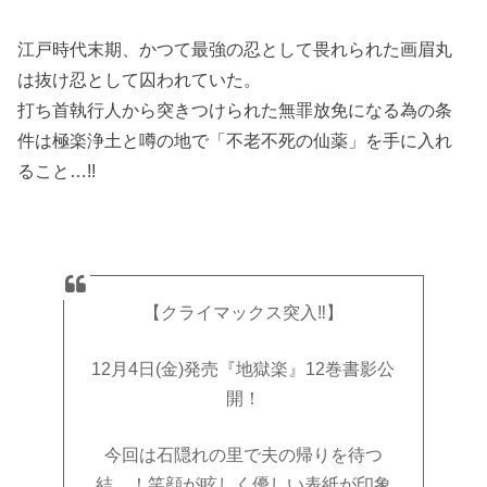
江戸時代末期、かつて最強の忍として畏れられた画眉丸
は抜け忍として囚われていた。
打ち首執行人から突きつけられた無罪放免になる為の条
件は極楽浄土と噂の地で「不老不死の仙薬」を手に入れ
ること…!!
【クライマックス突入‼︎】
12月4日(金)発売『地獄楽』12巻書影公
開！
今回は石隠れの里で夫の帰りを待つ
結…！笑顔が眩しく優しい表紙が印象