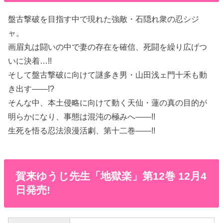
盤古撃破を目指す中で現れた強敵・石隠れ衆の忍シジ
ャ。
画眉丸は闘いの中で妻の存在を確信、死闘を繰り広げつ
いに決着…!!
そして盤古撃破に向けて謎多き男・山田浅ェ門十禾も動
き出す――!?
そんな中、本土侵略に向けて動く天仙・蓮の真の目的が
明らかになり、事態は混沌の極みへ――!!
生死を悟る忍法浪漫活劇、第十二巻――!!
賀来ゆうじ先生「地獄楽」第12巻 12月4
日発売!