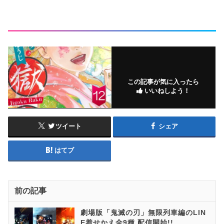
この記事が気に入ったら
いいねしよう！
ツイート
シェア
はてブ
前の記事
劇場版「鬼滅の刃」無限列車編のLIN
E着せかえ全9種 配信開始!!