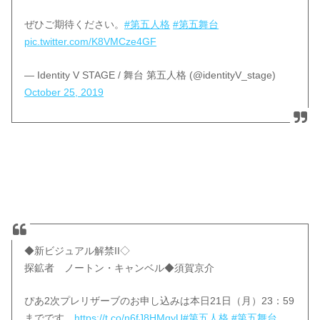
ぜひご期待ください。
#第五人格
#第五舞台
pic.twitter.com/K8VMCze4GF
— Identity V STAGE / 舞台 第五人格 (@identityV_stage)
October 25, 2019
◆新ビジュアル解禁II◇
探鉱者 ノートン・キャンベル◆須賀京介
ぴあ2次プレリザーブのお申し込みは本日21日（月）23：59
までです。
https://t.co/n6fJ8HMqyU
#第五人格
#第五舞台