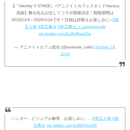
【『Identity V STAGE』×アニメイトカフェスタンドHareza
池袋】舞台化を記念してコラボ開催決定！開催期間は
2019/12/4～2020/1/14です！詳細は続報をお楽しみに♪
#第
五人格
#第五舞台
#第五舞台_x_animatecafe
pic.twitter.com/Ea8oRggaGe
— アニメイトカフェ総合 (@animate_cafe)
October 29,
2019
ハンター…ビジュアル解禁…お楽しみに……
#第五人格
#第
五舞台
pic.twitter.com/jLlBCXmo9X