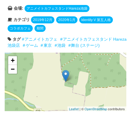
会場:
アニメイトカフェスタンドHareza池袋
カテゴリ
2019年12月
2020年1月
Identity V 第五人格
コラボカフェ
期間
タグ
アニメイトカフェ
アニメイトカフェスタンド Hareza
池袋店
ゲーム
東京
池袋
舞台 (ステージ)
+
−
Leaflet
| ©
OpenStreetMap
contributors