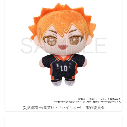
(C)古舘春一/集英社・「ハイキュー!!」製作委員会