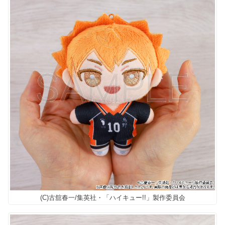
(C)古舘春一/集英社・「ハイキュー!!」製作委員会