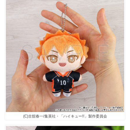
(C)古舘春一/集英社・「ハイキュー!!」製作委員会