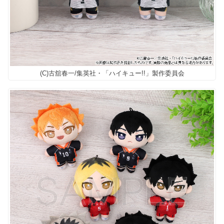
(C)古舘春一/集英社・「ハイキュー!!」製作委員会