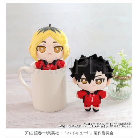
(C)古舘春一/集英社・「ハイキュー!!」製作委員会