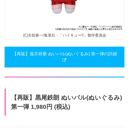
(C)古舘春一/集英社・「ハイキュー!!」製作委員会
【再販】​孤爪研磨 ぬいパル(ぬいぐる​み) 第一弾の詳細
【再販】​黒尾鉄朗 ぬいパル(ぬいぐる​み)
第一弾 1,980円 (税込)