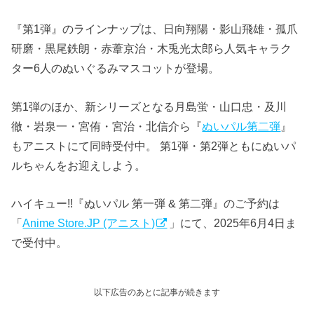
『第1弾』のラインナップは、日向翔陽・影山飛雄・孤爪
研磨・黒尾鉄朗・赤葦京治・木兎光太郎ら人気キャラク
ター6人のぬいぐる​みマスコットが登場。
第1弾のほか、新シリーズとなる月島蛍・山口忠・及川
徹・岩泉一・宮侑・宮治・北信介ら『
ぬいパル第二弾
』
もアニストにて同時受付中。 第1弾・第2弾ともにぬいパ
ルちゃんをお迎えしよう。
ハイキュー!!『ぬいパル 第一弾 & 第二弾』のご予約は
「
Anime Store.JP (アニスト)
」にて、2025年6月4日ま
で受付中。
以下広告のあとに記事が続きます