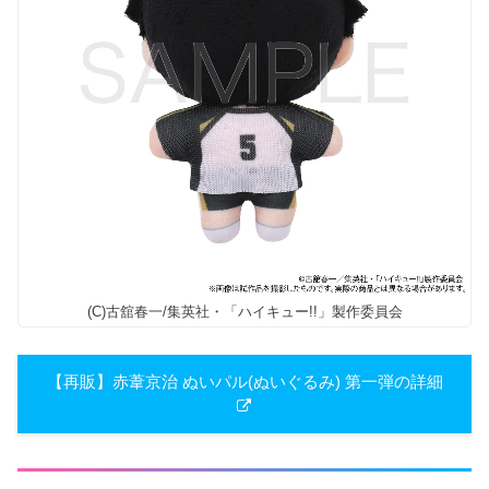
(C)古舘春一/集英社・「ハイキュー!!」製作委員会
【再販】​赤葦京治 ぬいパル(ぬいぐる​み) 第一弾の詳細