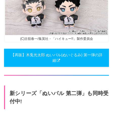
(C)古舘春一/集英社・「ハイキュー!!」製作委員会
【再販】​木兎光太郎 ぬいパル(ぬいぐる​み) 第一弾の詳
細
新シリーズ「ぬいパル 第二弾」も同時受
付中!