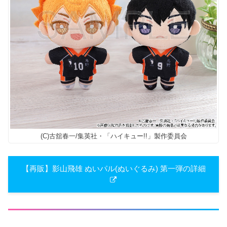
(C)古舘春一/集英社・「ハイキュー!!」製作委員会
【再販】​影山飛雄 ぬいパル(ぬいぐる​み) 第一弾の詳細