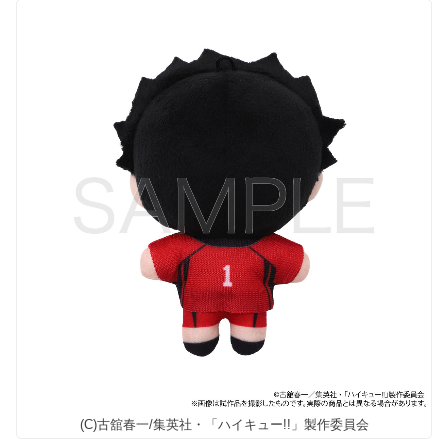
(C)古舘春一/集英社・「ハイキュー!!」製作委員会