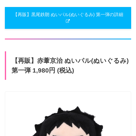
【再販】​黒尾鉄朗 ぬいパル(ぬいぐる​み) 第一弾の詳細
【再販】​赤葦京治 ぬいパル(ぬいぐる​み)
第一弾 1,980円 (税込)