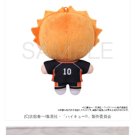
(C)古舘春一/集英社・「ハイキュー!!」製作委員会