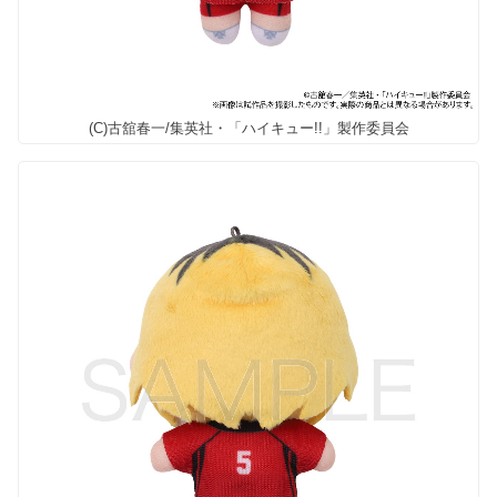
(C)古舘春一/集英社・「ハイキュー!!」製作委員会