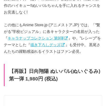
作のハイキュー!!ぬいパルちゃんを手に入れるチャンスを
お見逃しなく!
この他にもAnime Store.jp (アニメストア.JP) では、「“繋
がる”学校ビジュアル」に各キャラクターの名前が入った
『
キャラナップコレクション 第9弾
』や、”レシーブ”を
テーマとした『
描き下ろしグッズ
』も受付中。 黒尾さ
んたちの躍動感溢れるイラストはファン必見。
【再販】​日向翔陽 ぬいパル(ぬいぐる​み)
第一弾 1,980円 (税込)