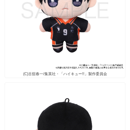
(C)古舘春一/集英社・「ハイキュー!!」製作委員会