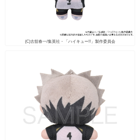
(C)古舘春一/集英社・「ハイキュー!!」製作委員会