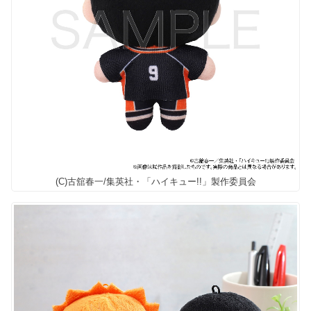
(C)古舘春一/集英社・「ハイキュー!!」製作委員会