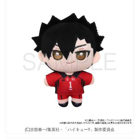
(C)古舘春一/集英社・「ハイキュー!!」製作委員会