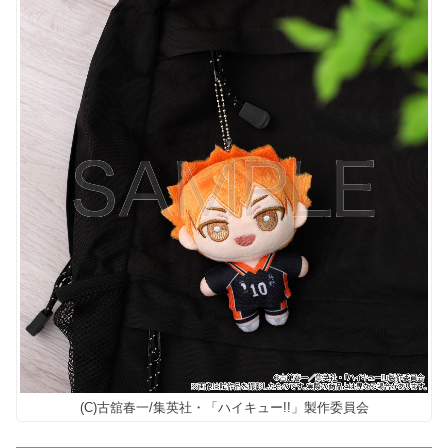
(C)古舘春一/集英社・「ハイキュー!!」製作委員会