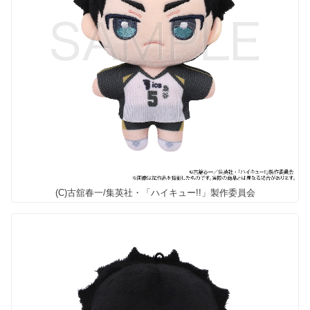
(C)古舘春一/集英社・「ハイキュー!!」製作委員会