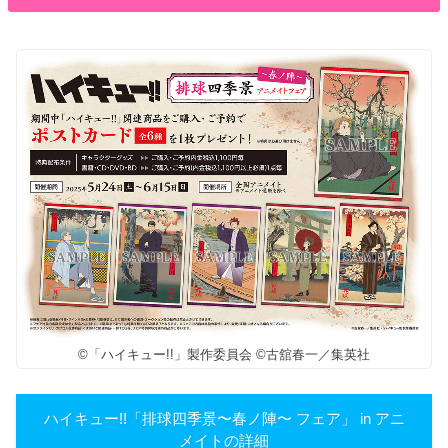
©「ハイキュー!!」製作委員会 ©古舘春一／集英社
ハイキュー!!「排球四季景〜春ノ陣〜 フェア」 in アニ
メイトの詳細