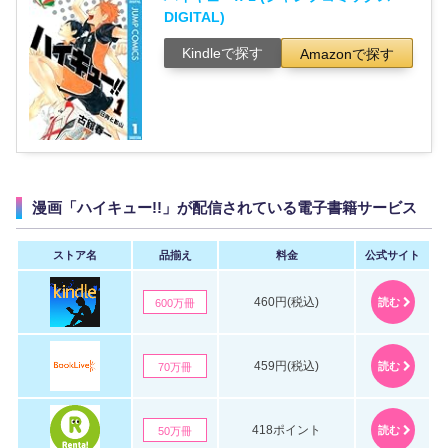
DIGITAL)
Kindleで探す
Amazonで探す
漫画「ハイキュー!!」が配信されている電子書籍サービス
ストア名
品揃え
料金
公式サイト
460円(税込)
読む
600万冊
459円(税込)
読む
70万冊
418ポイント
読む
50万冊