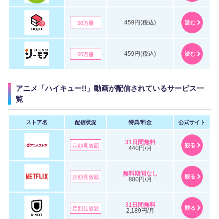
459円(税込)
読む
50万冊
459円(税込)
読む
60万冊
アニメ「ハイキュー!!」動画が配信されているサービス一
覧
ストア名
配信状況
特典/料金
公式サイト
31日間無料
観る
定額見放題
440円/月
無料期間なし
観る
定額見放題
880円/月
31日間無料
観る
定額見放題
2,189円/月