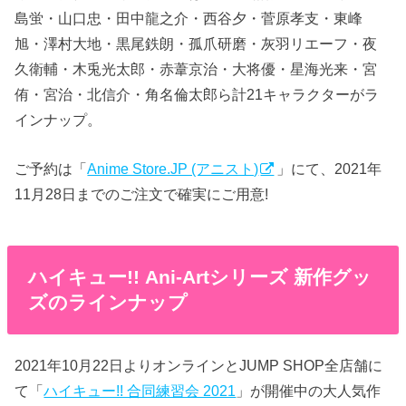
島蛍・山口忠・田中龍之介・西谷夕・菅原孝支・東峰
旭・澤村大地・黒尾鉄朗・孤爪研磨・灰羽リエーフ・夜
久衛輔・木兎光太郎・赤葦京治・大将優・星海光来・宮
侑・宮治・北信介・角名倫太郎ら計21キャラクターがラ
インナップ。
ご予約は「
Anime Store.JP (アニスト)
」にて、2021年
11月28日までのご注文で確実にご用意!
ハイキュー!! Ani-Artシリーズ 新作グッ
ズのラインナップ
2021年10月22日よりオンラインとJUMP SHOP全店舗に
て「
ハイキュー!! 合同練習会 2021
」が開催中の大人気作