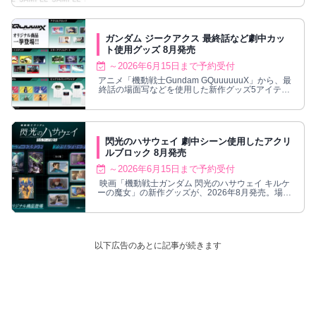
ガンダム ジークアクス 最終話など劇中カッ
ト使用グッズ 8月発売
～2026年6月15日まで予約受付
アニメ「機動戦士Gundam GQuuuuuuX」から、最
終話の場面写などを使用した新作グッズ5アイテム
が2026年8月発売決定！
閃光のハサウェイ 劇中シーン使用したアクリ
ルブロック 8月発売
～2026年6月15日まで予約受付
映画「機動戦士ガンダム 閃光のハサウェイ キルケ
ーの魔女」の新作グッズが、2026年8月発売。場面
写アクリルブロックなど登場。
以下広告のあとに記事が続きます