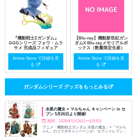
『機動戦士Zガンダム』
【Blu-ray】機動新世紀ガン
GGGシリーズ フォウ・ムラ
ダムX Blu-rayメモリアルボ
サメ 完成品フィギュア
ックス（数量限定生産）
Anime Store で詳細を見
Anime Store で詳細を見
る
る
ガンダムシリーズ グッズをもっとみる
水星の魔女 × マルちゃん キャンペーン in セ
ブン 5月26日より開催!
期間 : 2026年5月26日〜6月8日
アニメ「機動戦士ガンダム 水星の魔女」×「マルち
ゃん」のコラボキャンペーンが、セブンイレブン全
国にて2026年5月26日より開催!