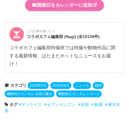
📅
開催日をカレンダーに追加
この記事を書いた人
コラボカフェ編集部 (Nagi)
(全10130件)
コラボカフェ編集部特撮班では特撮や動物作品に関
する最新情報、はたまたホットなニュースをお届
け！
カテゴリ
2026年5月
2026年6月
ニュース
期間
機動戦士ガンダム 水星の魔女
機動戦士ガンダムシリーズ
タグ
サンライズ
セブンイレブン
全国
創通
東洋水
産