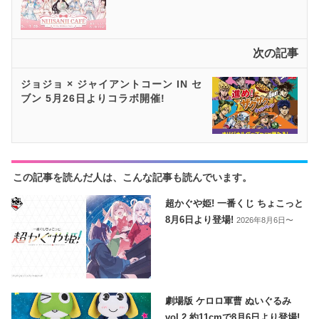
次の記事
ジョジョ × ジャイアントコーン IN セ
ブン 5月26日よりコラボ開催!
この記事を読んだ人は、こんな記事も読んでいます。
超かぐや姫! 一番くじ ちょこっと
8月6日より登場!
2026年8月6日〜
劇場版 ケロロ軍曹 ぬいぐるみ
vol.2 約11cmで8月6日より登場!