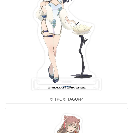
© TPC © TAGUFP