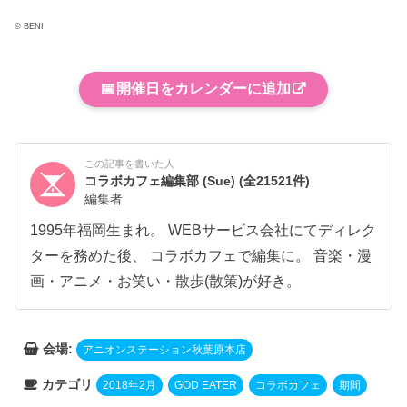
© BENI
📅
開催日をカレンダーに追加
この記事を書いた人
コラボカフェ編集部 (Sue)
(全21521件)
編集者
1995年福岡生まれ。 WEBサービス会社にてディレク
ターを務めた後、 コラボカフェで編集に。 音楽・漫
画・アニメ・お笑い・散歩(散策)が好き。
会場:
アニオンステーション秋葉原本店
カテゴリ
2018年2月
GOD EATER
コラボカフェ
期間