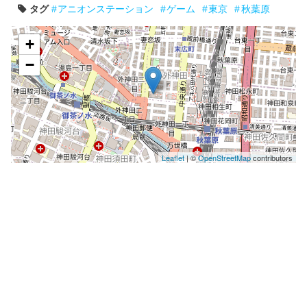
タグ
アニオンステーション
ゲーム
東京
秋葉原
+
−
Leaflet
| ©
OpenStreetMap
contributors