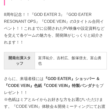
8周年記念！！『GOD EATER 3』『GOD EATER
RESONANT OPS』『CODE VEIN』の3タイトル合同イ
ベント！！これまでに公開されたPV映像や設定資料など
を交えて各ゲームの魅力を、開発陣がじっくりと紹介さ
れます！！
開発出演スタ
富澤祐介、吉村広、飯塚啓太、富山勇
ッフ
也
さらに、来場者様には
『GOD EATER』ショッパー ＆
『CODE VEIN』色紙『CODE VEIN』特製バンダナ
をプ
レゼント！！
※色紙はミアとルイからお好きな方をお選びいただけま
す。『CODE VEIN』体験会＆開発ミーティングにてお渡