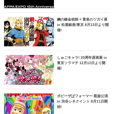
鋼の錬金術師 × 黄泉のツガイ展
in 松屋銀座/東京 8月13日より開
催!
しゅごキャラ! 20周年原画展 in
東京ソラマチ 12月12日より開
催!
ポピーザぱフォーマー 凱旋公演
in 渋谷シネクイント 8月11日開
始!