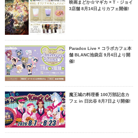
映画まどか☆マギカ × T・ジョイ
3店舗 8月14日よりカフェ開催!
Paradox Live × コラボカフェ本
舗 BLANC池袋店 9月4日より開
催!
魔王城の料理番 100万部記念カ
フェ in 日比谷 8月7日より開催!