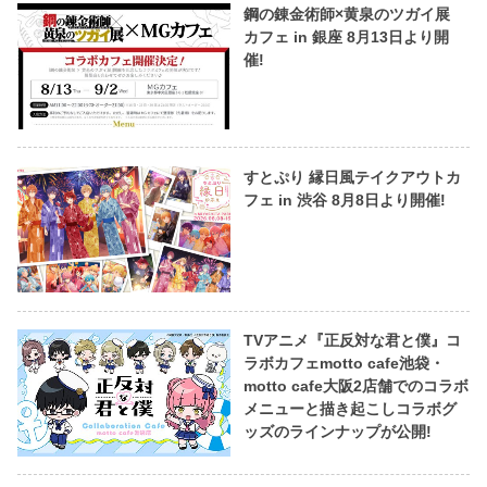
鋼の錬金術師×黄泉のツガイ展
カフェ in 銀座 8月13日より開
催!
すとぷり 縁日風テイクアウトカ
フェ in 渋谷 8月8日より開催!
TVアニメ『正反対な君と僕』コ
ラボカフェmotto cafe池袋・
motto cafe大阪2店舗でのコラボ
メニューと描き起こしコラボグ
ッズのラインナップが公開!