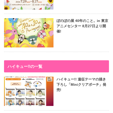
ぼのぼの展 40年のこと。in 東京
アニメセンター 8月27日より開
催!
ハイキュー!!の一覧
ハイキュー!! 遠征テーマの描き
下ろし「Miniクリアポーチ」発
売!