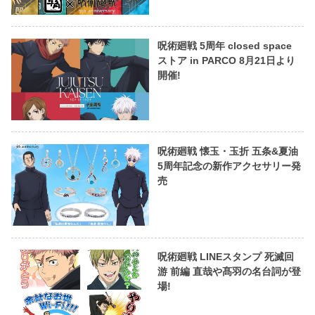
呪術廻戦 5周年 closed space
ストア in PARCO 8月21日より
開催!
呪術廻戦 懐玉・玉折 五条&夏油
5周年記念の新作アクセサリー発
売
呪術廻戦 LINEスタンプ 死滅回
游 前編 直哉や髙羽の名台詞が登
場!