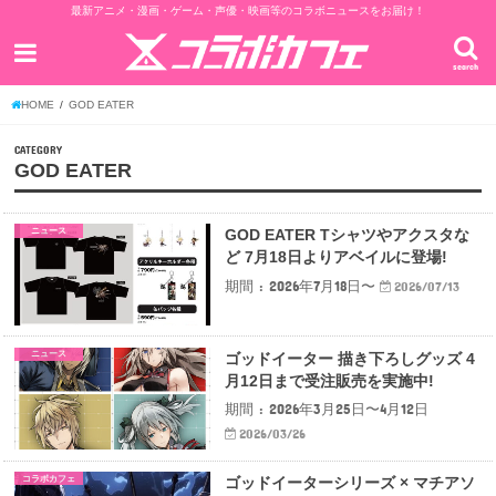
最新アニメ・漫画・ゲーム・声優・映画等のコラボニュースをお届け！
search
HOME
GOD EATER
CATEGORY
GOD EATER
ニュース
GOD EATER Tシャツやアクスタな
ど 7月18日よりアベイルに登場!
期間 : 2026年7月18日〜
2026/07/13
ニュース
ゴッドイーター 描き下ろしグッズ 4
月12日まで受注販売を実施中!
期間 : 2026年3月25日〜4月12日
2026/03/26
コラボカフェ
ゴッドイーターシリーズ × マチアソ