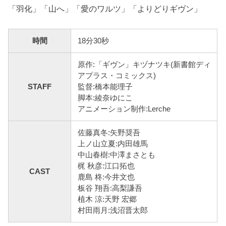
「羽化」「山へ」「愛のワルツ」「よりどりギヴン」
時間
18分30秒
原作:「ギヴン」キヅナツキ(新書館ディ
アプラス・コミックス)
STAFF
監督:橋本能理子
脚本:綾奈ゆにこ
アニメーション制作:Lerche
佐藤真冬:矢野奨吾
上ノ山立夏:内田雄馬
中山春樹:中澤まさとも
梶 秋彦:江口拓也
CAST
鹿島 柊:今井文也
板谷 翔吾:高梨謙吾
植木 涼:天野 宏郷
村田雨月:浅沼晋太郎