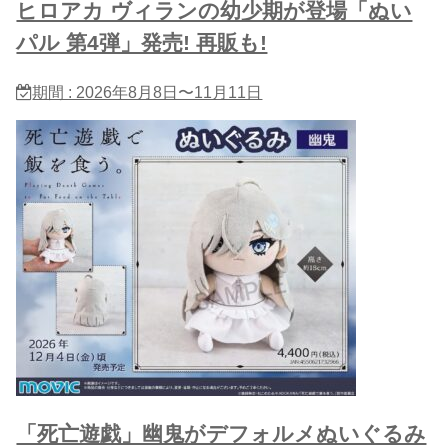
ヒロアカ ヴィランの幼少期が登場「ぬい
パル 第4弾」発売! 再販も!
期間 : 2026年8月8日〜11月11日
「死亡遊戯」幽鬼がデフォルメぬいぐるみ