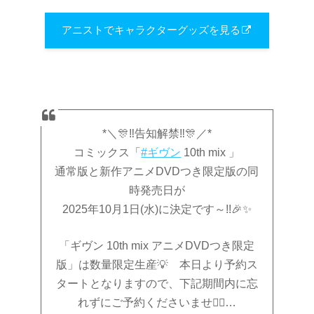
アニストでキャラクターグッズを見る
*＼🎊‼️告知解禁‼️🎊／*
コミックス「
#ギヴン
10th mix 」
通常版と新作アニメDVDつき限定版の同
時発売日が
2025年10月1日(水)に決定です～!!🎉✨
「ギヴン 10th mix アニメDVDつき限定
版」は数量限定生産💡 本日より予約ス
タートとなりますので、下記期間内に忘
れずにご予約くださいませ🙇‍♀️…