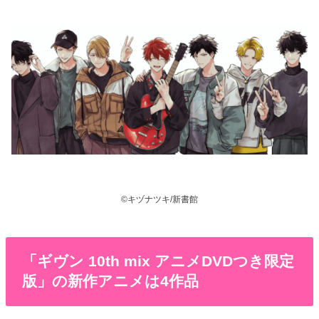
©キヅナツキ/新書館
「ギヴン 10th mix アニメDVDつき限定
版」の新作アニメは4作品