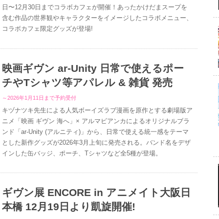
日〜12月30日までコラボカフェが開催！あったかけだまスープを
含む作品の世界観やキャラクターをイメージしたコラボメニュー、
コラボカフェ限定グッズが登場!
映画ギヴン ar-Unity 日常で使えるポー
チやTシャツ等アパレル & 雑貨 発売
～2026年1月11日まで予約受付
キヅナツキ先生による人気ボーイズラブ漫画を原作とする劇場版ア
ニメ「映画 ギヴン 海へ」× アルマビアンカによるオリジナルブラ
ンド「ar-Unity (アルニティ)」から、日常で使える統一感をテーマ
とした新作グッズが2026年3月上旬に発売される。バンド名をデザ
インした缶バッジ、ポーチ、Tシャツなど全5種が登場。
ギヴン展 ENCORE in アニメイト大阪日
本橋 12月19日より凱旋開催!