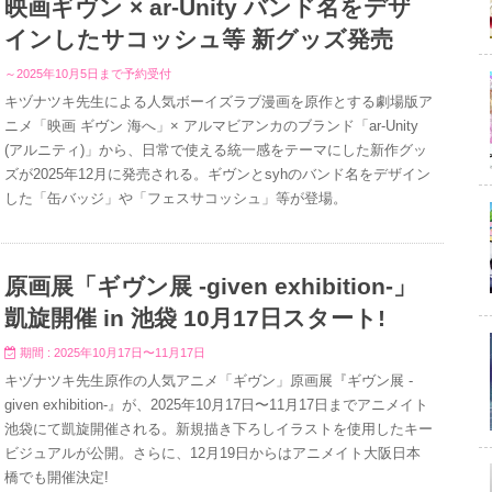
映画ギヴン × ar-Unity バンド名をデザ
インしたサコッシュ等 新グッズ発売
～2025年10月5日まで予約受付
キヅナツキ先生による人気ボーイズラブ漫画を原作とする劇場版ア
ニメ「映画 ギヴン 海へ」× アルマビアンカのブランド「ar-Unity
(アルニティ)」から、日常で使える統一感をテーマにした新作グッ
ズが2025年12月に発売される。ギヴンとsyhのバンド名をデザイン
した「缶バッジ」や「フェスサコッシュ」等が登場。
原画展「ギヴン展 -given exhibition-」
凱旋開催 in 池袋 10月17日スタート!
期間 : 2025年10月17日〜11月17日
キヅナツキ先生原作の人気アニメ「ギヴン」原画展『ギヴン展 -
given exhibition-』が、2025年10月17日〜11月17日までアニメイト
池袋にて凱旋開催される。新規描き下ろしイラストを使用したキー
ビジュアルが公開。さらに、12月19日からはアニメイト大阪日本
橋でも開催決定!