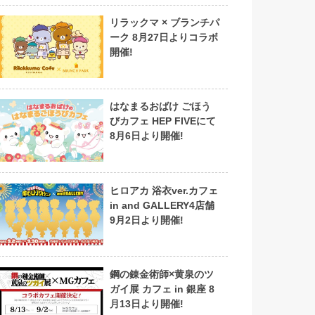
リラックマ × ブランチパ
ーク 8月27日よりコラボ
開催!
はなまるおばけ ごほう
びカフェ HEP FIVEにて
8月6日より開催!
ヒロアカ 浴衣ver.カフェ
in and GALLERY4店舗
9月2日より開催!
鋼の錬金術師×黄泉のツ
ガイ展 カフェ in 銀座 8
月13日より開催!