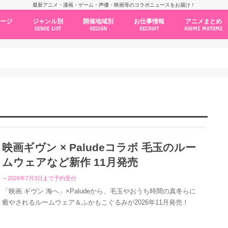
最新アニメ・漫画・ゲーム・声優・映画等のコラボニュースをお届け！
ページ
ジャンル別
開催地域別
お仕事情報
アニメまとめ
GENRE LIST
REGION
RECRUIT
ANIME MATOME
コラボカフェ
常設店舗
ポップアップストア
原画展・展示会
くじ / プライズ / ガチャ
店舗系コラボ
テーマパーク・遊園地
アニメ・漫画の期間限定イベント
グッズ
ファッション
コミック・ムック本
新作アニメ情報
ニュース
池袋
秋葉原
新宿
大阪
福岡
名古屋
カプコン
NSグループ
BENELIC
アニメイト
トランジットホールディングス
モトヤフーズ
TOWER RECORDS
タブリエ・マーケティング
GENDA GiGO Entertainment
映画ギヴン × Paludeコラボ 毛玉のルー
ムウェアなど新作 11月発売
～2026年7月3日まで予約受付
「映画 ギヴン 海へ」×Paludeから、毛玉やおうち時間の真冬らに
癒やされるルームウェア＆ふかもこぐるみが2026年11月発売！