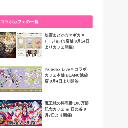
コラボカフェの一覧
映画まどか☆マギカ ×
T・ジョイ3店舗 8月14日
よりカフェ開催!
Paradox Live × コラボ
カフェ本舗 BLANC池袋
店 9月4日より開催!
魔王城の料理番 100万部
記念カフェ in 日比谷 8
月7日より開催!