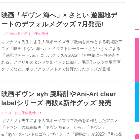
映画「ギヴン 海へ」× さとい 遊園地デ
ートのデフォルメグッズ 7月発売!
～2025年4月20日まで予約受付
キヅナツキ先生による人気ボーイズラブ漫画を原作とする劇場版ア
ニメ「映画 ギヴン 海へ」× イラストレーター・さといさんによる
「遊園地デートver.」コラボグッズが2025年7月中旬に一般発売さ
れる。アクリルスタンドや缶バッジに加え、毛玉Tシャツや場面写
グッズなど、ポップアップストアで好評だったグッズが登場！
映画ギヴン syh 腕時計やAni-Art clear
labelシリーズ 再販&新作グッズ 発売
アニストにて予約受付中！
キヅナツキ先生による人気ボーイズラブ漫画を原作としたアニメ
「ギヴン」の続編映画「ギヴン 柊mix」から、「ギヴン」
&「syh」のバンドロゴをデザインした「腕時計」が2025年7月に発