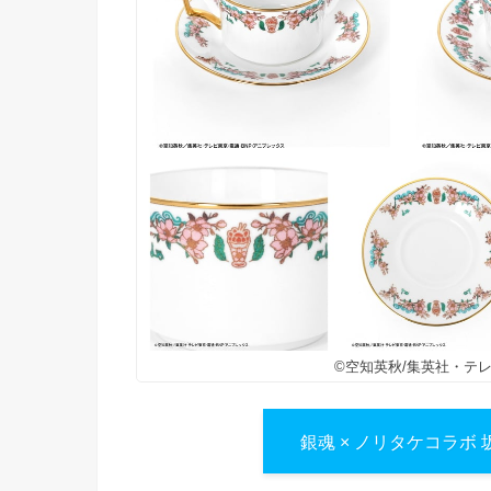
©空知英秋/集英社・テ
銀魂 × ノリタケコラボ