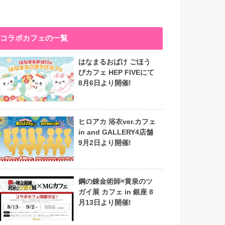
コラボカフェの一覧
はなまるおばけ ごほう
びカフェ HEP FIVEにて
8月6日より開催!
ヒロアカ 浴衣ver.カフェ
in and GALLERY4店舗
9月2日より開催!
鋼の錬金術師×黄泉のツ
ガイ展 カフェ in 銀座 8
月13日より開催!