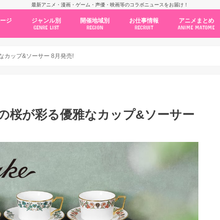
最新アニメ・漫画・ゲーム・声優・映画等のコラボニュースをお届け！
ページ
ジャンル別
開催地域別
お仕事情報
アニメまとめ
GENRE LIST
REGION
RECRUIT
ANIME MATOME
コラボカフェ
常設店舗
ポップアップストア
原画展・展示会
くじ / プライズ / ガチャ
店舗系コラボ
テーマパーク・遊園地
アニメ・漫画の期間限定イベント
グッズ
ファッション
コミック・ムック本
新作アニメ情報
ニュース
池袋
秋葉原
新宿
大阪
福岡
名古屋
カプコン
NSグループ
BENELIC
アニメイト
トランジットホールディングス
モトヤフーズ
TOWER RECORDS
タブリエ・マーケティング
GENDA GiGO Entertainment
なカップ&ソーサー 8月発売!
ッチの桜が彩る優雅なカップ&ソーサー