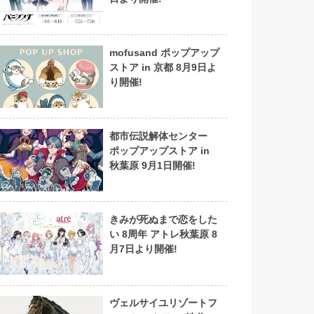
mofusand ポップアップ
ストア in 京都 8月9日よ
り開催!
都市伝説解体センター
ポップアップストア in
秋葉原 9月1日開催!
きみが死ぬまで恋をした
い 8周年 アトレ秋葉原 8
月7日より開催!
ヴェルサイユリゾートフ