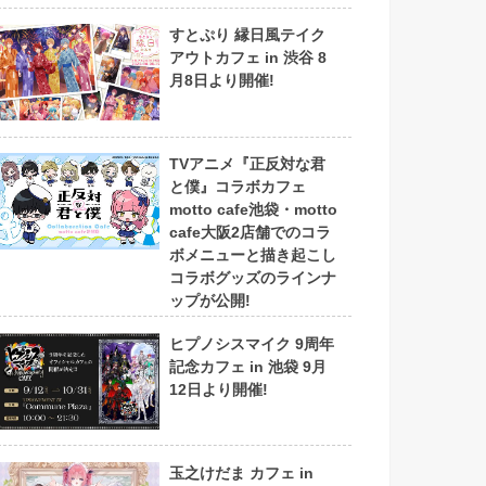
すとぷり 縁日風テイク
アウトカフェ in 渋谷 8
月8日より開催!
TVアニメ『正反対な君
と僕』コラボカフェ
motto cafe池袋・motto
cafe大阪2店舗でのコラ
ボメニューと描き起こし
コラボグッズのラインナ
ップが公開!
ヒプノシスマイク 9周年
記念カフェ in 池袋 9月
12日より開催!
玉之けだま カフェ in