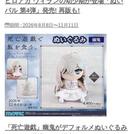
ヒロアカ ヴィランの幼少期が登場「ぬい
パル 第4弾」発売! 再販も!
期間 : 2026年8月8日〜11月11日
「死亡遊戯」幽鬼がデフォルメぬいぐるみ