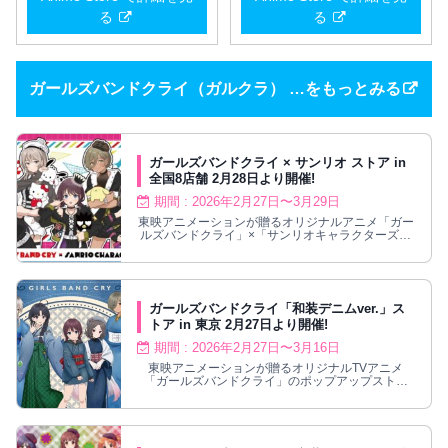
る
る
ガールズバンドクライ（ガルクラ） …をもっとみる
ガールズバンドクライ × サンリオ ストア in
全国8店舗 2月28日より開催!
期間 : 2026年2月27日〜3月29日
東映アニメーションが贈るオリジナルアニメ「ガー
ルズバンドクライ」×「サンリオキャラクターズ」
のポップアップストアが、イトーヨーカドー全国8
店舗にて2026年2月27日〜3月29日まで開催され
る。ガルクラのキャラクターとサンリオキャラクタ
ーズのコラボレーションイラストを使用した新作グ
ッズが多数ラインナップ!
ガールズバンドクライ「和装デニムver.」ス
トア in 東京 2月27日より開催!
期間 : 2026年2月27日〜3月16日
東映アニメーションが贈るオリジナルTVアニメ
「ガールズバンドクライ」のポップアップストア
が、ツリービレッジ東京店にて2026年2月27日〜3
月16日まで開催される。井芹 仁菜・安和 すばる・
海老塚 智らの「和装デニムver.」描き下ろしイラス
トを使用した新作グッズが多数ラインナップ!