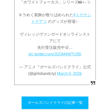
「ホワイトフォーカス」シリーズ📸⟡˖ ࣪⊹
キラめく装飾が散りばめられた
#トゲナシ
トゲアリ
のグッズが登場✨
ヴィレッジヴァンガードオンラインスト
アにて
先行受注販売中🛒…
pic.twitter.com/JGOM4WTU9D
— アニメ『ガールズバンドクライ』公式
(@girlsbandcry)
March 6, 2026
ガールズバンドクライの記事一覧