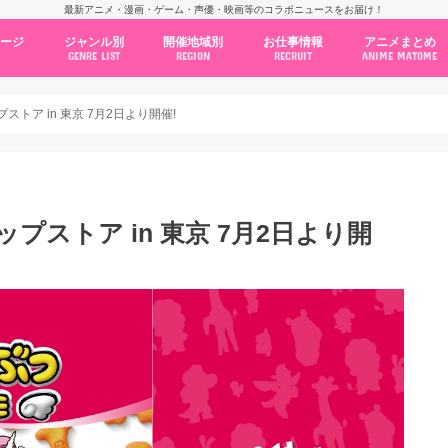
最新アニメ・漫画・ゲーム・声優・映画等のコラボニュースをお届け！
ページ
ジャンル別
開催地域別
お仕事情報
アニメまとめ
GENRE LIST
REGION
RECRUIT
ANIME MATOME
コラボカフェ
常設店舗
ポップアップストア
原画展・展示会
くじ / プライズ / ガチャ
店舗系コラボ
テーマパーク・遊園地
アニメ・漫画の期間限定イベント
グッズ
ファッション
コミック・ムック本
新作アニメ情報
ニュース
池袋
秋葉原
新宿
大阪
福岡
名古屋
カプコン
NSグループ
BENELIC
アニメイト
トランジットホールディングス
モトヤフーズ
TOWER RECORDS
タブリエ・マーケティング
GENDA GiGO Entertainment
トア in 東京 7月2日より開催!
プストア in 東京 7月2日より開