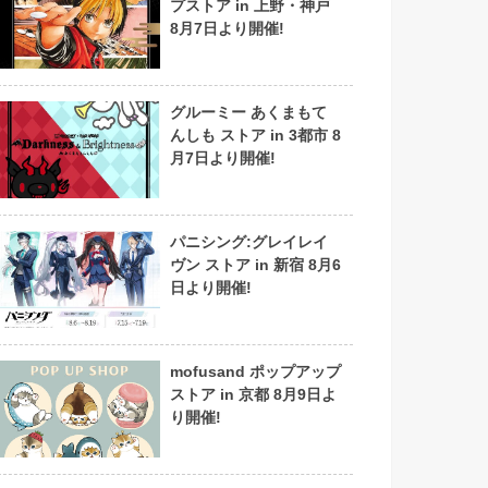
プストア in 上野・神戸
8月7日より開催!
グルーミー あくまもて
んしも ストア in 3都市 8
月7日より開催!
パニシング:グレイレイ
ヴン ストア in 新宿 8月6
日より開催!
mofusand ポップアップ
ストア in 京都 8月9日よ
り開催!