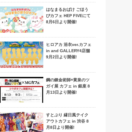
はなまるおばけ ごほう
びカフェ HEP FIVEにて
8月6日より開催!
ヒロアカ 浴衣ver.カフェ
in and GALLERY4店舗
9月2日より開催!
鋼の錬金術師×黄泉のツ
ガイ展 カフェ in 銀座 8
月13日より開催!
すとぷり 縁日風テイク
アウトカフェ in 渋谷 8
月8日より開催!