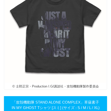
© 士郎正宗・Production I.G/講談社・攻殻機動隊製作委員会
「攻殻機動隊 STAND ALONE COMPLEX」草薙素子
IN MY GHOST Tシャツ [スミ] (サイズ : S / M / L / XL)