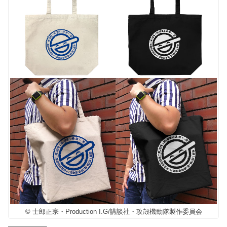
© 士郎正宗・Production I.G/講談社・攻殻機動隊製作委員会