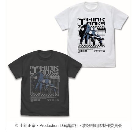
© 士郎正宗・Production I.G/講談社・攻殻機動隊製作委員会