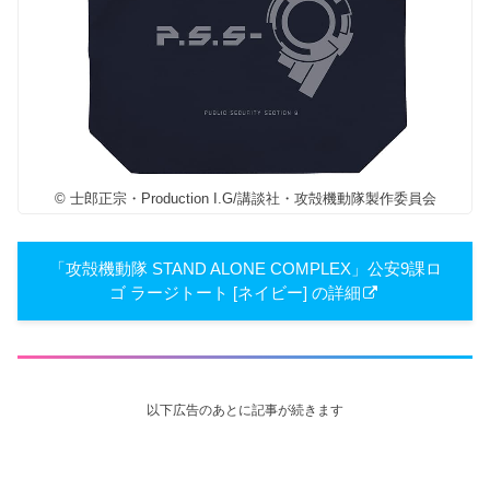
© 士郎正宗・Production I.G/講談社・攻殻機動隊製作委員会
「攻殻機動隊 STAND ALONE COMPLEX」公安9課ロ
ゴ ラージトート [ネイビー] の詳細
以下広告のあとに記事が続きます