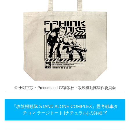
© 士郎正宗・Production I.G/講談社・攻殻機動隊製作委員会
「攻殻機動隊 STAND ALONE COMPLEX」思考戦車タ
チコマ ラージトート [ナチュラル] の詳細