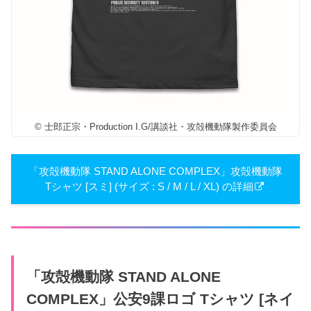
© 士郎正宗・Production I.G/講談社・攻殻機動隊製作委員会
「攻殻機動隊 STAND ALONE COMPLEX」攻殻機動隊
Tシャツ [スミ] (サイズ : S / M / L / XL) の詳細
「攻殻機動隊 STAND ALONE
COMPLEX」公安9課ロゴ Tシャツ [ネイ