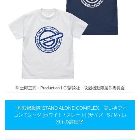
© 士郎正宗・Production I.G/講談社・攻殻機動隊製作委員会
「攻殻機動隊 STAND ALONE COMPLEX」笑い男アイ
コン Tシャツ [ホワイト / スレート] (サイズ : S / M / L /
XL) の詳細