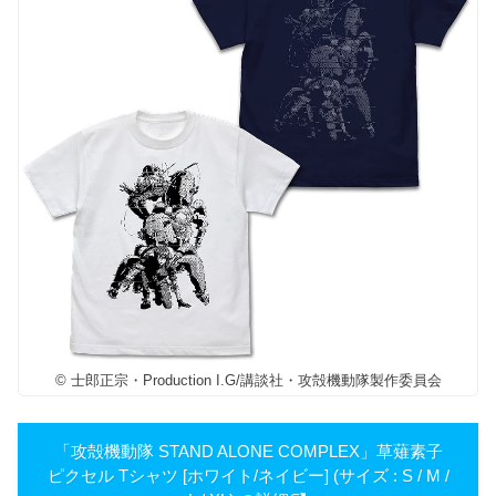
© 士郎正宗・Production I.G/講談社・攻殻機動隊製作委員会
「攻殻機動隊 STAND ALONE COMPLEX」草薙素子
ピクセル Tシャツ [ホワイト/ネイビー] (サイズ : S / M /