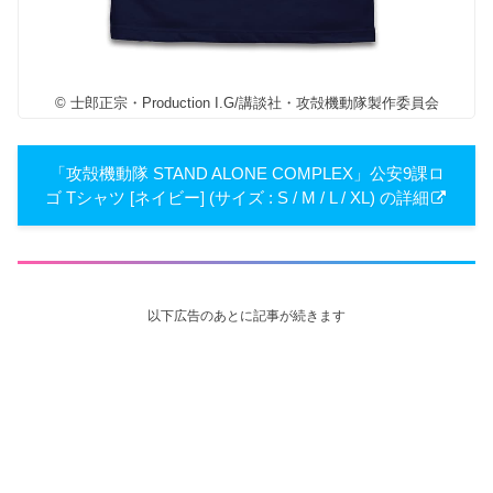
© 士郎正宗・Production I.G/講談社・攻殻機動隊製作委員会
「攻殻機動隊 STAND ALONE COMPLEX」公安9課ロ
ゴ Tシャツ [ネイビー] (サイズ : S / M / L / XL) の詳細
以下広告のあとに記事が続きます