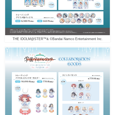
THE IDOLM@STER™& ©Bandai Namco Entertainment Inc.