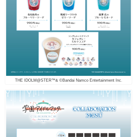
THE IDOLM@STER™& ©Bandai Namco Entertainment Inc.