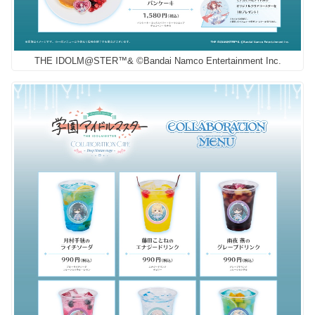
THE IDOLM@STER™& ©Bandai Namco Entertainment Inc.