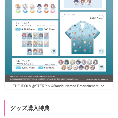
THE IDOLM@STER™& ©Bandai Namco Entertainment Inc.
グッズ購入特典