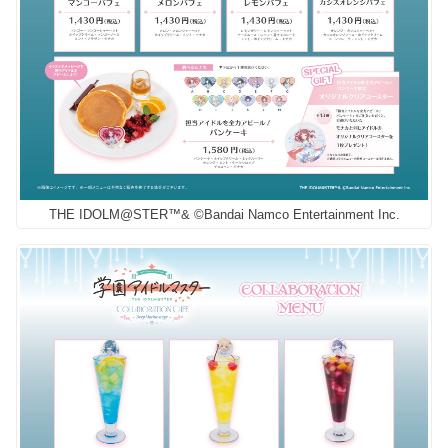
THE IDOLM@STER™& ©Bandai Namco Entertainment Inc.