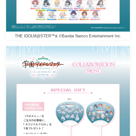
THE IDOLM@STER™& ©Bandai Namco Entertainment Inc.