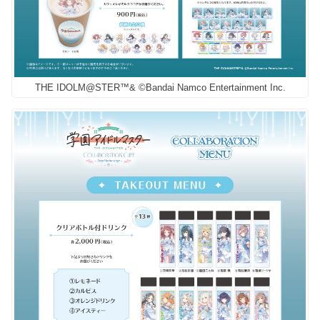
THE IDOLM@STER™& ©Bandai Namco Entertainment Inc.