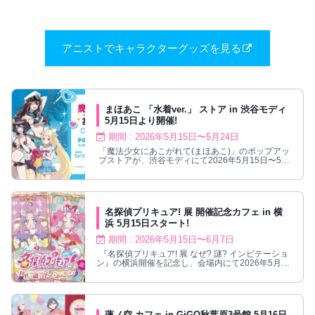
アニストでキャラクターグッズを見る
まほあこ 「水着ver.」 ストア in 渋谷モディ
5月15日より開催!
期間 : 2026年5月15日〜5月24日
「魔法少女にあこがれて(まほあこ)」のポップアッ
プストアが、渋谷モディにて2026年5月15日〜5月
24日まで開催される。
名探偵プリキュア! 展 開催記念カフェ in 横
浜 5月15日スタート!
期間 : 2026年5月15日〜6月7日
『名探偵プリキュア! 展 なぜ? 謎? インビテーショ
ン』の横浜開催を記念し、会場内にて2026年5月15
日よりコラボカフェ開催!
蓮ノ空 カフェ in GiGO秋葉原3号館 5月16日