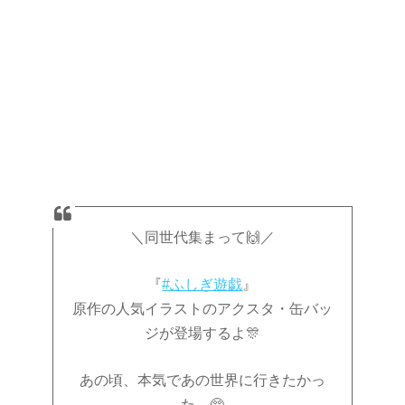
＼同世代集まって🙌／
『
#ふしぎ遊戯
』
原作の人気イラストのアクスタ・缶バッ
ジが登場するよ🎊
あの頃、本気であの世界に行きたかっ
た…🥺