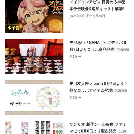
メイドインアビス 目覚める神秘
本予告映像&追加キャスト解禁!
2026年8月7日〜9月30日
矢沢あい「NANA」× ゴディバ 8
月7日よりコラボ商品発売!
2026年8
月7日〜
夏目友人帳 × earth 8月7日より上
品なコラボアイテム登場!
2026年8
月7日〜
サンリオ 新作シール各種 ファミ
マにて8月8日より順次発売!
2026