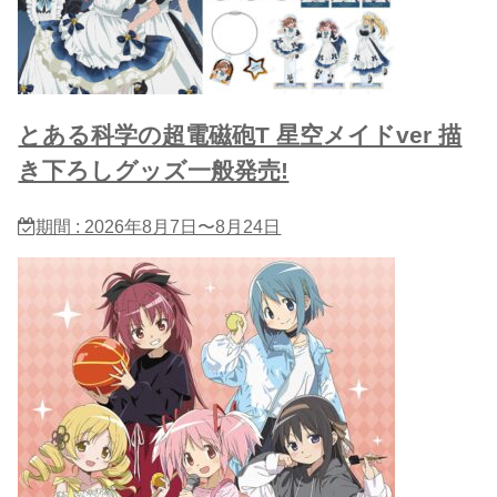
とある科学の超電磁砲T 星​空メイドver 描
き下ろしグッズ一般発売!
期間 : 2026年8月7日〜8月24日