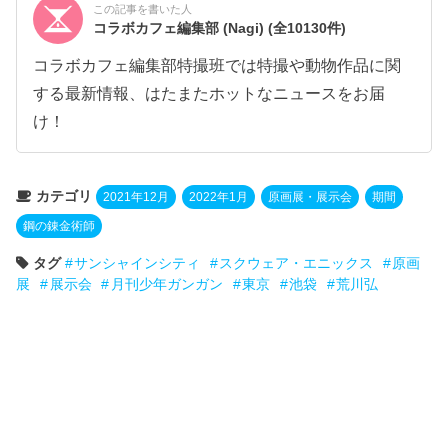
この記事を書いた人
コラボカフェ編集部 (Nagi)
(全10130件)
コラボカフェ編集部特撮班では特撮や動物作品に関
する最新情報、はたまたホットなニュースをお届
け！
カテゴリ
2021年12月
2022年1月
原画展・展示会
期間
鋼の錬金術師
タグ
サンシャインシティ
スクウェア・エニックス
原画
展
展示会
月刊少年ガンガン
東京
池袋
荒川弘