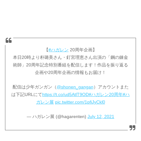
【
#ハガレン
20周年企画】
本日20時より朴璐美さん・釘宮理恵さん出演の「鋼の錬金
術師」20周年記念特別番組を配信します！作品を振り返る
企画や20周年企画の情報もお届け！
配信は少年ガンガン（
@shonen_gangan
）アカウントまた
は下記URLにて
https://t.co/ud5AtlT9OD
#ハガレン20周年
#ハ
ガレン展
pic.twitter.com/1pfiJyCkl0
— ハガレン展 (@hagarenten)
July 12, 2021