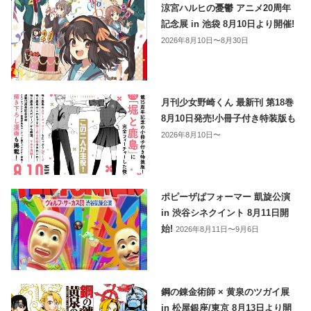
涼宮ハルヒの憂鬱 アニメ20周年
記念展 in 池袋 8月10日より開催!
2026年8月10日〜8月30日
月刊少女野崎くん 最新刊 第18巻
8月10日発売!小冊子付き特装版も
2026年8月10日〜
ポピーザぱフォーマー 凱旋公演
in 渋谷シネクイント 8月11日開
始!
2026年8月11日〜9月6日
鋼の錬金術師 × 黄泉のツガイ展
in 松屋銀座/東京 8月13日より開