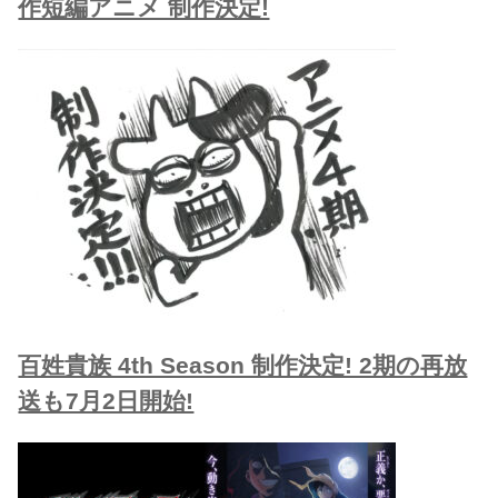
作短編アニメ 制作決定!
百姓貴族 4th Season 制作決定! 2期の再放
送も7月2日開始!