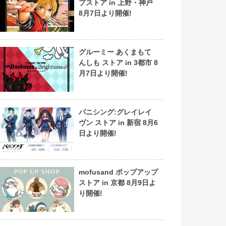
プストア in 上野・神戸
8月7日より開催!
グルーミー あくまもて
んしも ストア in 3都市 8
月7日より開催!
パニシング:グレイレイ
ヴン ストア in 新宿 8月6
日より開催!
mofusand ポップアップ
ストア in 京都 8月9日よ
り開催!