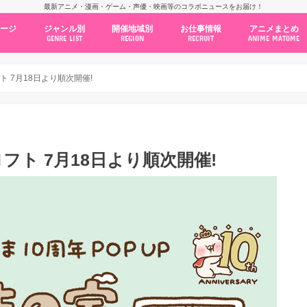
最新アニメ・漫画・ゲーム・声優・映画等のコラボニュースをお届け！
ページ
ジャンル別
開催地域別
お仕事情報
アニメまとめ
GENRE LIST
REGION
RECRUIT
ANIME MATOME
コラボカフェ
常設店舗
ポップアップストア
原画展・展示会
くじ / プライズ / ガチャ
店舗系コラボ
テーマパーク・遊園地
アニメ・漫画の期間限定イベント
グッズ
ファッション
コミック・ムック本
新作アニメ情報
ニュース
池袋
秋葉原
新宿
大阪
福岡
名古屋
カプコン
NSグループ
BENELIC
アニメイト
トランジットホールディングス
モトヤフーズ
TOWER RECORDS
タブリエ・マーケティング
GENDA GiGO Entertainment
フト 7月18日より順次開催!
ロフト 7月18日より順次開催!