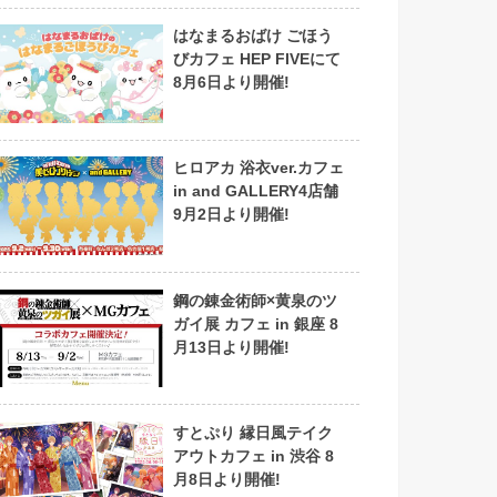
はなまるおばけ ごほう
びカフェ HEP FIVEにて
8月6日より開催!
ヒロアカ 浴衣ver.カフェ
in and GALLERY4店舗
9月2日より開催!
鋼の錬金術師×黄泉のツ
ガイ展 カフェ in 銀座 8
月13日より開催!
すとぷり 縁日風テイク
アウトカフェ in 渋谷 8
月8日より開催!