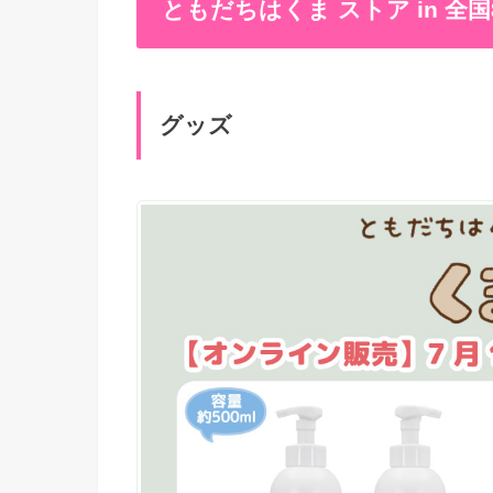
ともだちはくま ストア in 全
グッズ