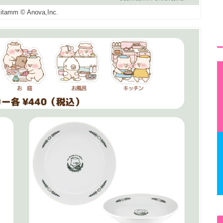
kitamm © Anova,Inc.