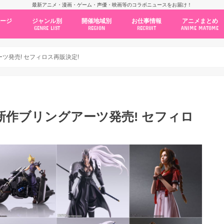
最新アニメ・漫画・ゲーム・声優・映画等のコラボニュースをお届け！
ページ
ジャンル別
開催地域別
お仕事情報
アニメまとめ
GENRE LIST
REGION
RECRUIT
ANIME MATOME
コラボカフェ
常設店舗
ポップアップストア
原画展・展示会
くじ / プライズ / ガチャ
店舗系コラボ
テーマパーク・遊園地
アニメ・漫画の期間限定イベント
グッズ
ファッション
コミック・ムック本
新作アニメ情報
ニュース
池袋
秋葉原
新宿
大阪
福岡
名古屋
カプコン
NSグループ
BENELIC
アニメイト
トランジットホールディングス
モトヤフーズ
TOWER RECORDS
タブリエ・マーケティング
GENDA GiGO Entertainment
ツ発売! セフィロス再販決定!
新作ブリングアーツ発売! セフィロ