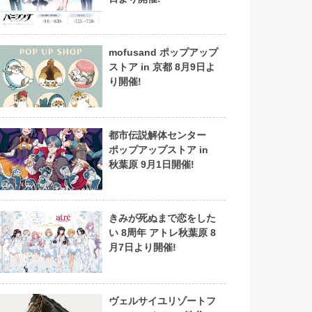
mofusand ポップアップ
ストア in 京都 8月9日よ
り開催!
都市伝説解体センター
ポップアップストア in
秋葉原 9月1日開催!
きみが死ぬまで恋をした
い 8周年 アトレ秋葉原 8
月7日より開催!
ヴェルサイユリゾートフ