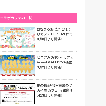
コラボカフェの一覧
はなまるおばけ ごほう
びカフェ HEP FIVEにて
8月6日より開催!
ヒロアカ 浴衣ver.カフェ
in and GALLERY4店舗
9月2日より開催!
鋼の錬金術師×黄泉のツ
ガイ展 カフェ in 銀座 8
月13日より開催!