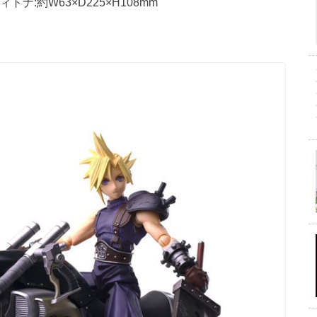
ィトナ:約W63×D225×H108mm