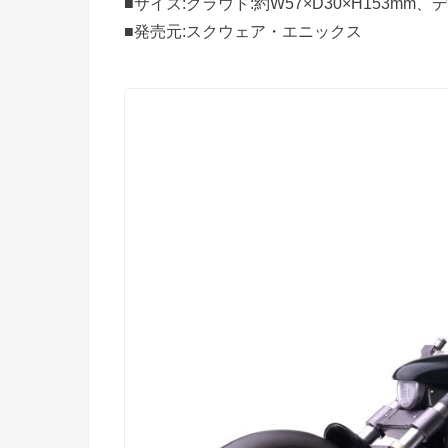
■サイズ:クラウド:約W57×D30×H153mm、デ
■発売元:スクウェア・エニックス