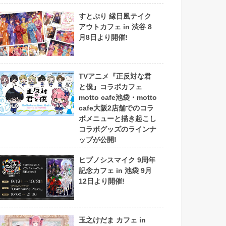
すとぷり 縁日風テイク
アウトカフェ in 渋谷 8
月8日より開催!
TVアニメ『正反対な君
と僕』コラボカフェ
motto cafe池袋・motto
cafe大阪2店舗でのコラ
ボメニューと描き起こし
コラボグッズのラインナ
ップが公開!
ヒプノシスマイク 9周年
記念カフェ in 池袋 9月
12日より開催!
玉之けだま カフェ in