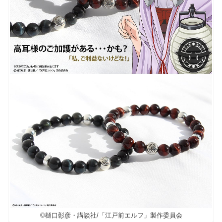
©樋口彰彦・講談社/「江戸前エルフ」製作委員会