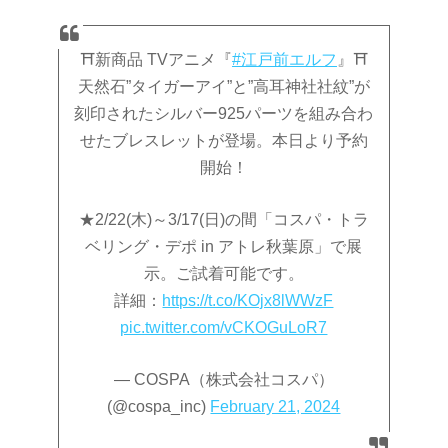
⛩新商品 TVアニメ『
#江戸前エルフ
』⛩
天然石”タイガーアイ”と”高耳神社社紋”が
刻印されたシルバー925パーツを組み合わ
せたブレスレットが登場。本日より予約
開始！
★2/22(木)～3/17(日)の間「コスパ・トラ
ベリング・デポ in アトレ秋葉原」で展
示。ご試着可能です。
詳細：
https://t.co/KOjx8lWWzF
pic.twitter.com/vCKOGuLoR7
— COSPA（株式会社コスパ）
(@cospa_inc)
February 21, 2024