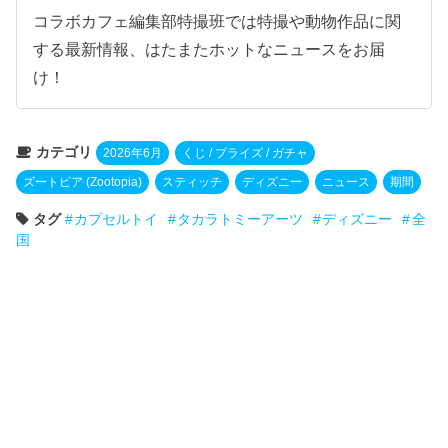
コラボカフェ編集部特撮班では特撮や動物作品に関
する最新情報、はたまたホットなニュースをお届
け！
カテゴリ
2026年6月
くじ / プライズ / ガチャ
ズートピア (Zootopia)
スティッチ
ディズニー
ニュース
期間
タグ
カプセルトイ
タカラトミーアーツ
ディズニー
全
国