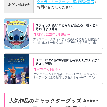
タカラトミーアーツお客様相談室
に
お問い合わせ
お問い合わせください。
スティッチ ぬいぐるみなど当たる一番くじ 6
月19日より発売!
期間 : 2026年6月19日〜
ディズニー「スティッチ」のぬいぐるみなど限定グ
ッズが当たる一番くじが、2026年6月19日より全国
のセブンイレブンなどにて発売!
ズートピア2 あの名場面を再現したガチャが7
月より登場!
2026年7月登場〜
ディズニーの人気作品「ズートピア2」× タカラト
ミーアーツによる新作カプセルトイが2026年7月に
登場！
人気作品のキャラクターグッズ Anime