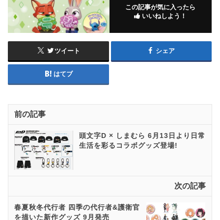
この記事が気に入ったら
いいねしよう！
ツイート
シェア
はてブ
前の記事
頭文字D × しまむら 6月13日より日常
生活を彩るコラボグッズ登場!
次の記事
春夏秋冬代行者 四季の代行者&護衛官
を描いた新作グッズ 9月発売