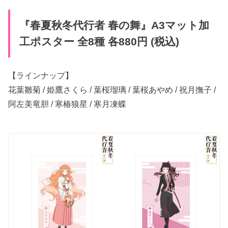
『春夏秋冬代行者 春の​舞』​A3マット加
工ポスター 全8種 各880円 (税込)
【ラインナップ】
花葉雛菊 / 姫鷹さくら / ​葉桜瑠璃 / 葉桜​あやめ / 祝月撫子 /
阿左美竜胆 / 寒椿狼星 / 寒月凍蝶