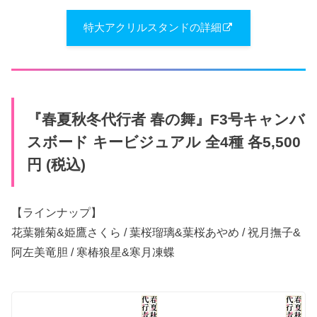
特大アクリルスタンドの詳細
『春夏秋冬代行者 春の舞』F3号キャンバ
スボード キービジュアル 全4種 各5,500
円 (税込)
【ラインナップ】
花葉雛菊&姫鷹さくら / 葉桜瑠璃&葉桜あやめ / 祝月撫子&
阿左美竜胆 / 寒椿狼星&寒月凍蝶