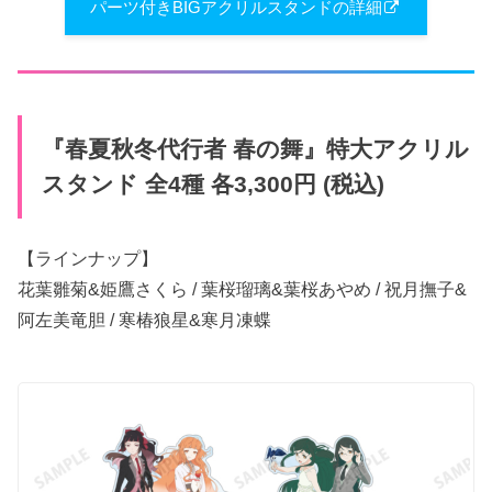
パーツ付きBIGアクリルスタンドの詳細
『春夏秋冬代行者 春の舞』特大アクリル
スタンド 全4種 各3,300円 (税込)
【ラインナップ】
花葉雛菊&姫鷹さくら / 葉桜瑠璃&葉桜あやめ / 祝月撫子&
阿左美竜胆 / 寒椿狼星&寒月凍蝶