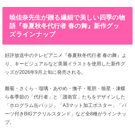
暁佳奈先生が贈る繊細で美しい四季の物
語『春夏秋冬代行者 春の舞』新作グッ
ズラインナップ
好評放送中のテレビアニメ『春夏秋冬代行者 春の舞』よ
り、キービジュアルなど美麗イラストを使用した新作グ
ッズが2026年9月上旬に発売される。
雛菊・さくら・​瑠璃・​あやめ・撫子・竜胆・狼星・凍蝶
ら各季節の「代行者」と「護衛官」たちをデザインした
「ホログラム缶バッジ」「A3マット加工ポスター」「パ
ーツ付きBIGアクリルスタンド」など全8種がラインナッ
プ。