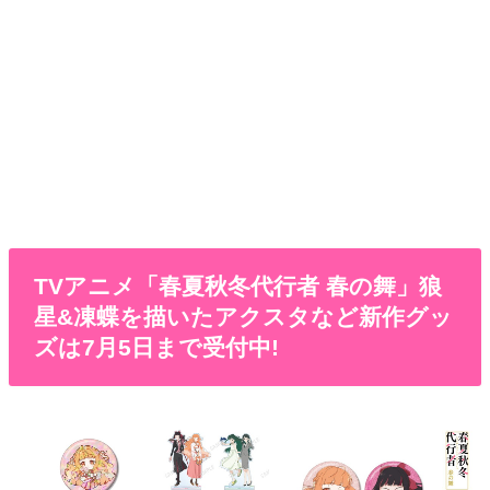
TVアニメ「春夏秋冬代行者 春の​舞」狼
星&凍蝶を描いたアクスタなど新作グッ
ズは7月5日まで受付中!