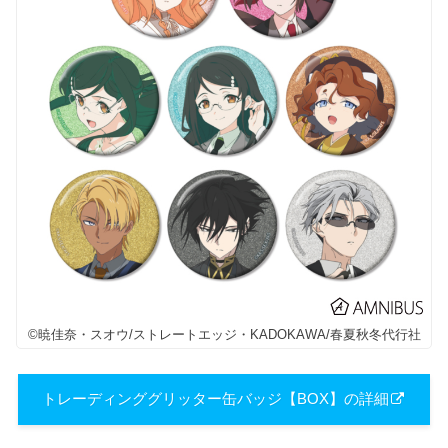
©暁佳奈・スオウ/ストレートエッジ・KADOKAWA/春夏秋冬代行社
​トレーディンググリッター缶バッジ【BOX】の詳細