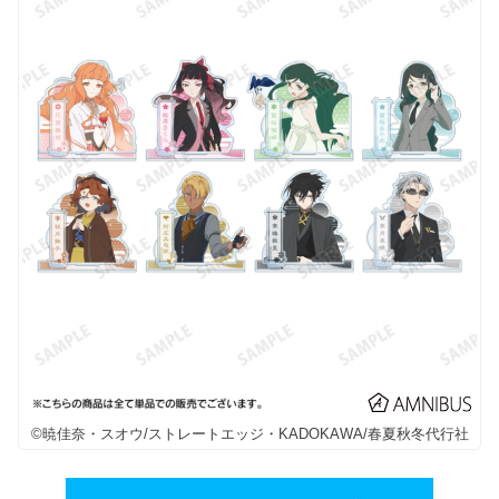
©暁佳奈・スオウ/ストレートエッジ・KADOKAWA/春夏秋冬代行社