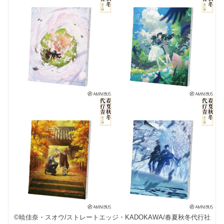
©暁佳奈・スオウ/ストレートエッジ・KADOKAWA/春夏秋冬代行社