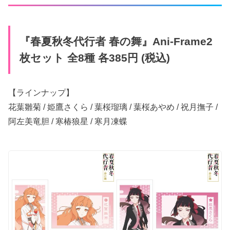
『春夏秋冬代行者 春の​舞』​Ani-Frame2
枚セット 全8種 各385円 (税込)
【ラインナップ】
花葉雛菊 / 姫鷹さくら / ​葉桜瑠璃 / 葉桜​あやめ / 祝月撫子 /
阿左美竜胆 / 寒椿狼星 / 寒月凍蝶