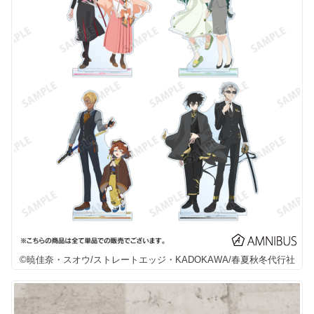
©暁佳奈・スオウ/ストレートエッジ・KADOKAWA/春夏秋冬代行社