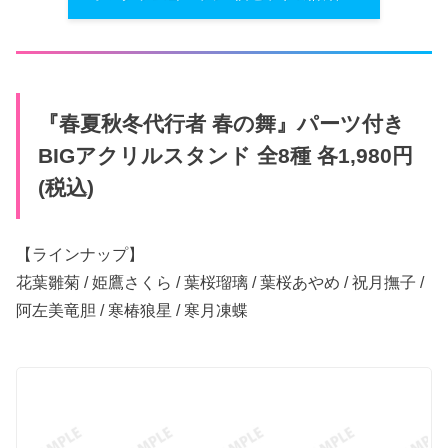
『春夏秋冬代行者 春の舞』パーツ付き
BIGアクリルスタンド 全8種 各1,980円
(税込)
【ラインナップ】
花葉雛菊 / 姫鷹さくら / ​葉桜瑠璃 / 葉桜​あやめ / 祝月撫子 /
阿左美竜胆 / 寒椿狼星 / 寒月凍蝶