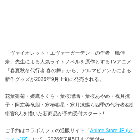
「ヴァイオレット・エヴァーガーデン」の作者「暁佳
奈」先生による人気ライトノベルを原作とするTVアニメ
『春夏秋冬代行者 春の舞』から、アルマビアンカによる
新作グッズが2026年9月上旬に発売される。
花葉雛菊・姫鷹さくら・​葉桜瑠璃・葉桜​あやめ・祝月撫
子・阿左美竜胆・寒椿狼星・寒月凍蝶ら四季の代行者&護
衛官8人を描いた新商品が予約受付スタート!
ご予約はコラボカフェの通販サイト「
Anime Store.JP (ア
ニスト)
」にて、2026年7月5日まで受付中。