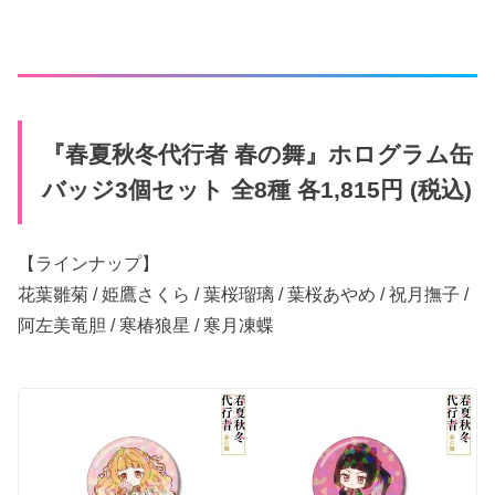
『春夏秋冬代行者 春の舞』ホログラム缶
バッジ3個セット 全8種 各1,815円 (税込)
【ラインナップ】
花葉雛菊 / 姫鷹さくら / ​葉桜瑠璃 / 葉桜​あやめ / 祝月撫子 /
阿左美竜胆 / 寒椿狼星 / 寒月凍蝶