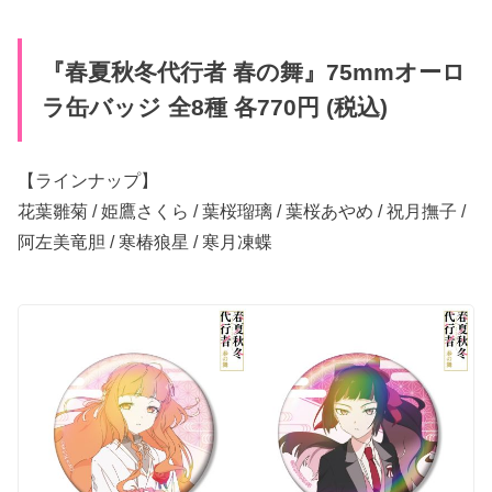
『春夏秋冬代行者 春の​舞』​75mmオーロ
ラ缶バッジ 全8種 各770円 (税込)
【ラインナップ】
花葉雛菊 / 姫鷹さくら / ​葉桜瑠璃 / 葉桜​あやめ / 祝月撫子 /
阿左美竜胆 / 寒椿狼星 / 寒月凍蝶