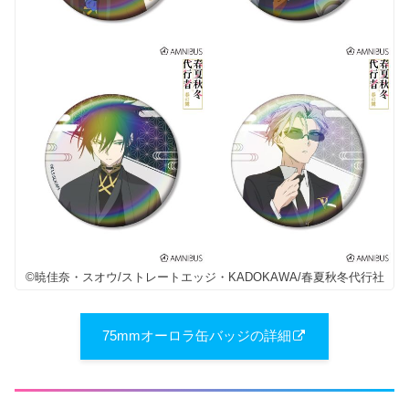
©暁佳奈・スオウ/ストレートエッジ・KADOKAWA/春夏秋冬代行社
​75mmオーロラ缶バッジの詳細