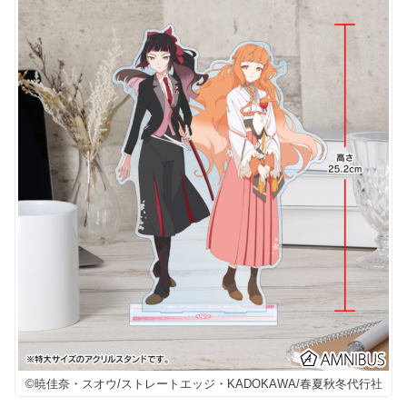
©暁佳奈・スオウ/ストレートエッジ・KADOKAWA/春夏秋冬代行社