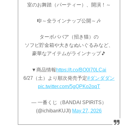
室のお舞踏（パーティー）、開演！～
🎼～全ラインナップ公開～🎶
ターボババア（招き猫）の
ソフビ貯金箱や大きなぬいぐるみなど、
豪華なアイテムがラインナップ🎵
▼商品情報
https://t.co/BO0l70LCai
6/27（土）より順次発売予定
#ダンダダン
pic.twitter.com/5gQPKo2oqT
— 一番くじ（BANDAI SPIRITS）
(@ichibanKUJI)
May 27, 2026