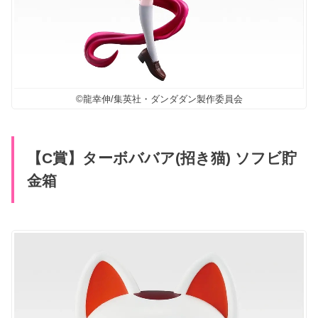
©龍幸伸/集英社・ダンダダン製作委員会
【C賞】ターボババア(招き猫) ソフビ貯
金箱