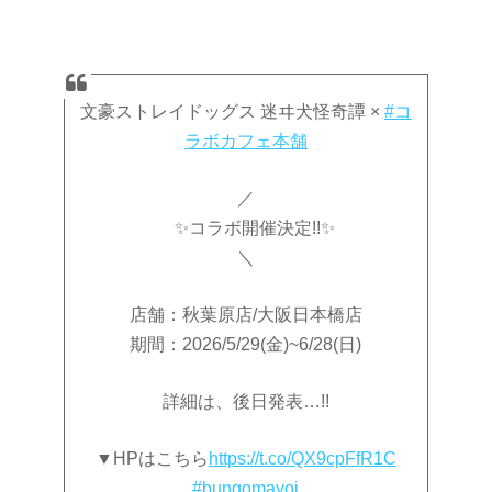
文豪ストレイドッグス 迷ヰ犬怪奇譚 ×
#コ
ラボカフェ本舗
／
✨コラボ開催決定!!✨
＼
店舗：秋葉原店/大阪日本橋店
期間：2026/5/29(金)~6/28(日)
詳細は、後日発表…!!
▼HPはこちら
https://t.co/QX9cpFfR1C
#bungomayoi