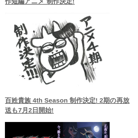
作短編アニメ 制作決定!
百姓貴族 4th Season 制作決定! 2期の再放
送も7月2日開始!