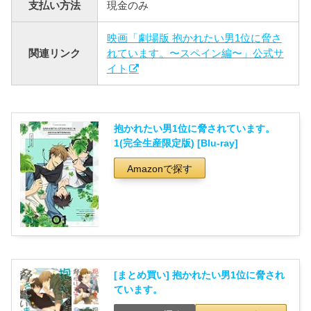
支払い方法
現金のみ
映画「劇場版 抱かれたい男1位に脅さ
関連リンク
れています。〜スペイン編〜」公式サ
イト
抱かれたい男1位に脅されています。
1(完全生産限定版) [Blu-ray]
Amazonで探す
[まとめ買い] 抱かれたい男1位に脅され
ています。