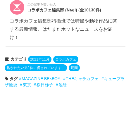
この記事を書いた人
コラボカフェ編集部 (Nagi)
(全10130件)
コラボカフェ編集部特撮班では特撮や動物作品に関
する最新情報、はたまたホットなニュースをお届
け！
カテゴリ
2021年11月
コラボカフェ
抱かれたい男1位に脅されています。
期間
タグ
MAGAZINE BE×BOY
THEキャラカフェ
キュープラ
ザ池袋
東京
桜日梯子
池袋