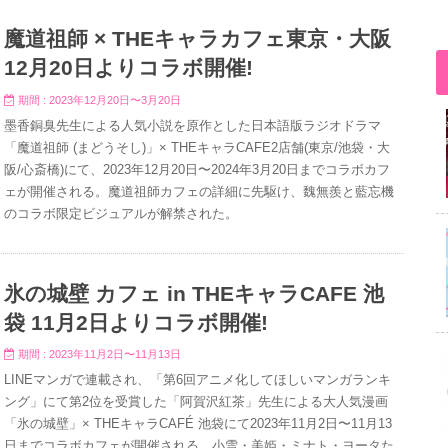
魔道祖師 × THEキャラカフェ東京・大阪
12月20日よりコラボ開催!
期間 : 2023年12月20日〜3月20日
墨香銅臭先生による人気小説を原作とした日本語版ラジオドラマ
「魔道祖師 (まどうそし)」× THEキャラCAFE2店舗(東京/池袋・大
阪/心斎橋)にて、2023年12月20日〜2024年3月20日までコラボカフ
ェが開催される。魔道祖師カフェの詳細に先駆け、魏無羨と藍忘機
のコラボ限定ビジュアルが解禁された。
氷の城壁 カフェ in THEキャラCAFE 池
袋 11月2日よりコラボ開催!
期間 : 2023年11月2日〜11月13日
LINEマンガで連載され、「第6回アニメ化してほしいマンガランキ
ング」にて第2位を受賞した「阿賀沢紅茶」先生による大人気漫画
「氷の城壁」× THEキャラCAFÉ 池袋にて2023年11月2日〜11月13
日までコラボカフェが開催される。小雪・美姫・ミナト・ヨータた