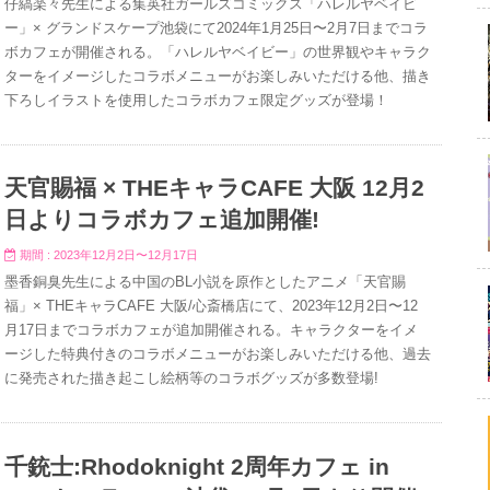
仔縞楽々先生による集英社ガールズコミックス「ハレルヤベイビ
ー」× グランドスケープ池袋にて2024年1月25日〜2月7日までコラ
ボカフェが開催される。「ハレルヤベイビー」の世界観やキャラク
ターをイメージしたコラボメニューがお楽しみいただける他、描き
下ろしイラストを使用したコラボカフェ限定グッズが登場！
天官賜福 × THEキャラCAFE 大阪 12月2
日よりコラボカフェ追加開催!
期間 : 2023年12月2日〜12月17日
墨香銅臭先生による中国のBL小説を原作としたアニメ「天官賜
福」× THEキャラCAFE 大阪/心斎橋店にて、2023年12月2日〜12
月17日までコラボカフェが追加開催される。キャラクターをイメ
ージした特典付きのコラボメニューがお楽しみいただける他、過去
に発売された描き起こし絵柄等のコラボグッズが多数登場!
千銃士:Rhodoknight 2周年カフェ in