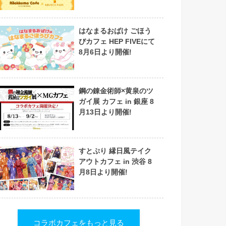
はなまるおばけ ごほう
びカフェ HEP FIVEにて
8月6日より開催!
鋼の錬金術師×黄泉のツ
ガイ展 カフェ in 銀座 8
月13日より開催!
すとぷり 縁日風テイク
アウトカフェ in 渋谷 8
月8日より開催!
コラボカフェをもっと見る