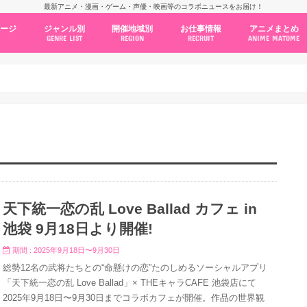
最新アニメ・漫画・ゲーム・声優・映画等のコラボニュースをお届け！
ページ
ジャンル別
開催地域別
お仕事情報
アニメまとめ
GENRE LIST
REGION
RECRUIT
ANIME MATOME
コラボカフェ
常設店舗
ポップアップストア
原画展・展示会
くじ / プライズ / ガチャ
店舗系コラボ
テーマパーク・遊園地
アニメ・漫画の期間限定イベント
グッズ
ファッション
コミック・ムック本
新作アニメ情報
ニュース
池袋
秋葉原
新宿
大阪
福岡
名古屋
カプコン
NSグループ
BENELIC
アニメイト
トランジットホールディングス
モトヤフーズ
TOWER RECORDS
タブリエ・マーケティング
GENDA GiGO Entertainment
天下統一恋の乱 Love Ballad カフェ in
池袋 9月18日より開催!
期間 : 2025年9月18日〜9月30日
総勢12名の武将たちとの“命懸けの恋”たのしめるソーシャルアプリ
「天下統一恋の乱 Love Ballad」× THEキャラCAFE 池袋店にて
2025年9月18日〜9月30日までコラボカフェが開催。作品の世界観