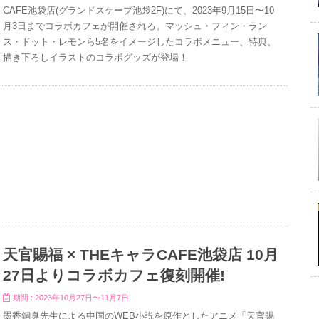
CAFE池袋店(グランドスケープ池袋2F)にて、2023年9月15日〜10
月3日までコラボカフェが開催される。マッシュ・フィン・ラン
ス・ドット・レモンら5名をイメージしたコラボメニュー、特典、
描き下ろしイラストのコラボグッズが登場！
天官賜福 × THEキャラCAFE池袋店 10月
27日よりコラボカフェ復刻開催!
期間 : 2023年10月27日〜11月7日
墨香銅臭先生による中国のWEB小説を原作としたアニメ「天官賜